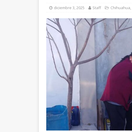
diciembre 3, 2025
Staff
Chihuahua
,
y adolescentes vícti
[ agosto 5, 2026 ]
As
CUAUHTÉMOC