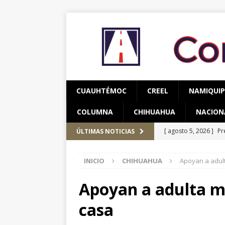
CUAUHTÉMOC
CREEL
NAMIQUI
COLUMNA
CHIHUAHUA
NACION
[ agosto 5, 2026 ]
Pr
ÚLTIMAS NOTICIAS
Occidente
CUAUH
[ agosto 5, 2026 ]
Ma
INICIO
CHIHUAHUA
Apoyan a adult
Parral – Contacto Oc
Apoyan a adulta ma
[ agosto 5, 2026 ]
Re
casa
Bienestar en esta re
[ agosto 5, 2026 ]
Co