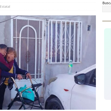
Busc
Estatal
mas de delitos sexuales en Cuauhtémoc
CUAUHTÉMOC
egura AEI Occidente vehículo KIA con reporte de robo