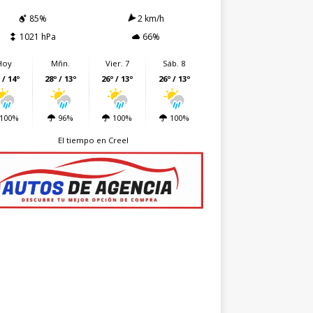
85%
2 km/h
1021 hPa
66%
Hoy
Mñn.
Vier. 7
Sáb. 8
 / 14º
28º / 13º
26º / 13º
26º / 13º
100%
96%
100%
100%
El tiempo en Creel