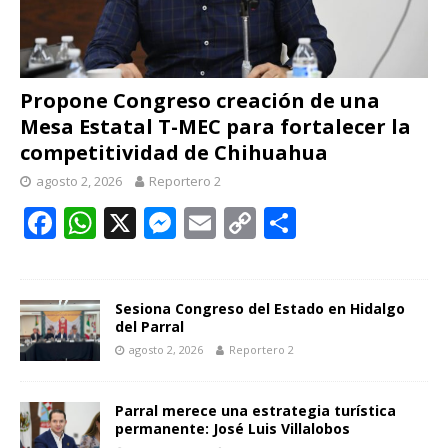
Propone Congreso creación de una
Mesa Estatal T-MEC para fortalecer la
competitividad de Chihuahua
agosto 2, 2026
Reportero 2
F
W
X
M
E
C
C
ac
h
e
m
o
o
e
at
ss
ai
p
m
b
s
e
l
y
p
Sesiona Congreso del Estado en Hidalgo
del Parral
o
A
n
Li
ar
agosto 2, 2026
Reportero 2
o
p
g
n
ti
k
p
er
k
r
Parral merece una estrategia turística
permanente: José Luis Villalobos