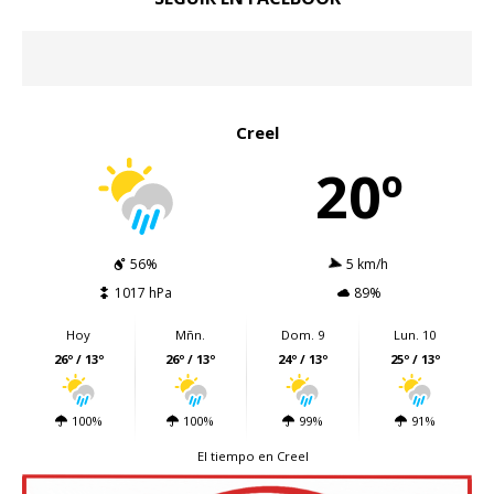
Creel
20º
56%
5 km/h
1017 hPa
89%
Hoy
Mñn.
Dom. 9
Lun. 10
26º / 13º
26º / 13º
24º / 13º
25º / 13º
100%
100%
99%
91%
El tiempo en Creel