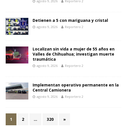
agosto 9, 2026
Reportero 2
Detienen a 5 con mariguana y cristal
agosto 9, 2026
Reportero 2
Localizan sin vida a mujer de 55 años en
Valles de Chihuahua; investigan muerte
traumática
agosto 9, 2026
Reportero 2
Implementan operativo permanente en la
Central Camionera
agosto 9, 2026
Reportero 2
1
2
…
320
»