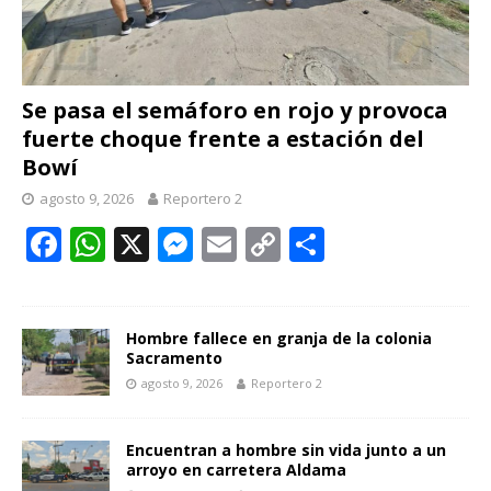
Se pasa el semáforo en rojo y provoca
fuerte choque frente a estación del
Bowí
agosto 9, 2026
Reportero 2
F
W
X
M
E
C
C
ac
h
e
m
o
o
e
at
ss
ai
p
m
b
s
e
l
y
p
Hombre fallece en granja de la colonia
Sacramento
o
A
n
Li
ar
agosto 9, 2026
Reportero 2
o
p
g
n
ti
k
p
er
k
r
Encuentran a hombre sin vida junto a un
arroyo en carretera Aldama