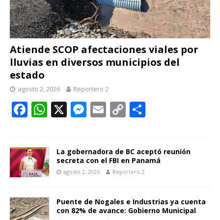
Atiende SCOP afectaciones viales por
lluvias en diversos municipios del
estado
agosto 2, 2026
Reportero 2
F
W
X
M
E
C
C
ac
h
e
m
o
o
e
at
ss
ai
p
m
b
s
e
l
y
p
La gobernadora de BC aceptó reunión
secreta con el FBI en Panamá
o
A
n
Li
ar
agosto 2, 2026
Reportero 2
o
p
g
n
ti
k
p
er
k
r
Puente de Nogales e Industrias ya cuenta
con 82% de avance: Gobierno Municipal