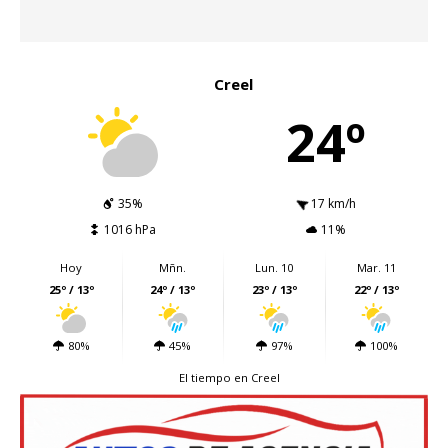
Creel
24º
35%
17 km/h
1016 hPa
11%
Hoy
Mñn.
Lun. 10
Mar. 11
25º / 13º
24º / 13º
23º / 13º
22º / 13º
80%
45%
97%
100%
El tiempo en Creel