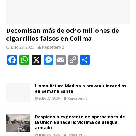
Decomisan más de ocho millones de
cigarrillos falsos en Colima
julio 27, 2026
Reportero 2
F
W
X
M
E
C
C
ac
h
e
m
o
o
e
at
ss
ai
p
m
b
s
e
l
y
p
Llama Arturo Medina a prevenir incendios
en Semana Santa
o
A
n
Li
ar
julio 27, 2026
Reportero 2
o
p
g
n
ti
k
p
er
k
r
Despiden a exgerente de operaciones de
la Unión Ganadera; víctima de ataque
armado
julio 26, 2026
Reportero 2