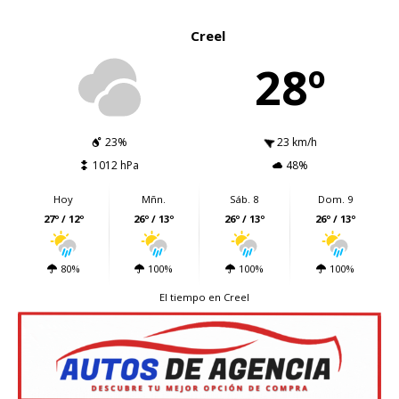
Creel
28º
23%
23 km/h
1012 hPa
48%
Hoy
Mñn.
Sáb. 8
Dom. 9
27º / 12º
26º / 13º
26º / 13º
26º / 13º
80%
100%
100%
100%
El tiempo en Creel