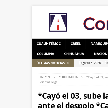
CUAUHTÉMOC
CREEL
NAMIQUI
COLUMNA
CHIHUAHUA
NACION
[ agosto 5, 2026 ]
Co
ÚLTIMAS NOTICIAS
y adolescentes vícti
INICIO
CHIHUAHUA
*Cayó el 03, s
[ agosto 5, 2026 ]
As
disfraz legal
CUAUHTÉMOC
*Cayó el 03, sube la
[ agosto 5, 2026 ]
Pr
ante el despojo *C
Occidente
CUAUH