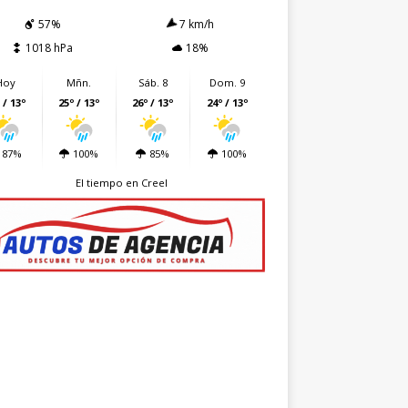
57%
7 km/h
1018 hPa
18%
Hoy
Mñn.
Sáb. 8
Dom. 9
 / 13º
25º / 13º
26º / 13º
24º / 13º
87%
100%
85%
100%
El tiempo en Creel