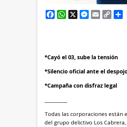
F
W
X
M
E
C
a
h
e
m
o
c
at
ss
ai
p
e
s
e
l
y
b
A
n
Li
*Cayó el 03, sube la tensión
o
p
g
n
t
o
p
e
k
r
*Silencio oficial ante el despoj
k
r
*Campaña con disfraz legal
__________
Todas las corporaciones están en
del grupo delictivo Los Cabrera,