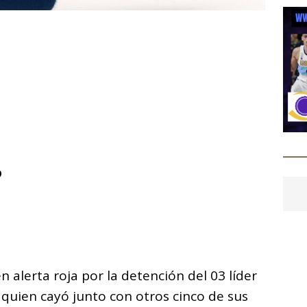
C
o
m
p
ar
i
o
 alerta roja por la detención del 03 líder
 quien cayó junto con otros cinco de sus