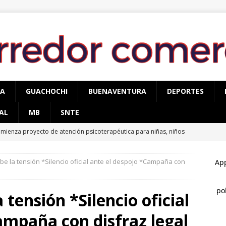
PA
GUACHOCHI
BUENAVENTURA
DEPORTES
AL
MB
SNTE
mienza proyecto de atención psicoterapéutica para niñas, niños
mas de delitos sexuales en Cuauhtémoc
CUAUHTÉMOC
ube la tensión *Silencio oficial ante el despojo *Campaña con
egura AEI Occidente vehículo KIA con reporte de robo
 tensión *Silencio oficial
esentan la Ruta Mágica de las Barrancas del Cobre – Contacto
ampaña con disfraz legal
TÉMOC