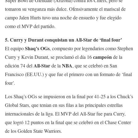
Super Bowl de Glendale (Arizona) contra los Chiefs, pero se
tomaron su venganza más dulce. Ofensivamente el mariscal de
campo Jalen Hurts tuvo una noche de ensueño y fue elegido
como el MVP del partido.
5. Curry y Durant conquistan un All-Star de ‘final four’
Shaq’s OGs
El equipo
, compuesto por legendarios como Stephen
campeón
Curry y Kevin Durant, se proclamó el día 16
de la
All-Star
NBA
edición 74 del
de la
, que se celebró en San
Francisco (EE.UU.) y que fue el primero con un formato de ‘final
four’.
Los Shaq’s OGs se impusieron en la final por 41-25 a los Chuck’s
Global Stars, que tenían en sus filas a las principales estrellas
internacionales de la liga. El MVP del All-Star fue para Curry,
que logró 12 puntos en la final que se celebró en el Chase Center
de los Golden State Warriors.