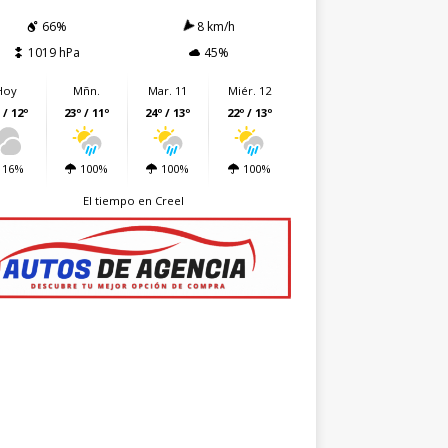
66%
8 km/h
1019 hPa
45%
Hoy
Mñn.
Mar. 11
Miér. 12
 / 12º
23º / 11º
24º / 13º
22º / 13º
16%
100%
100%
100%
El tiempo en Creel