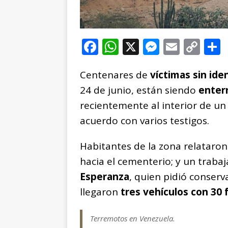
F
W
X
M
E
C
a
h
e
m
o
Centenares de
c
at
víctimas sin iden
ss
ai
p
24 de junio, están siendo
enter
e
s
e
l
y
recientemente al interior de un
b
A
n
Li
acuerdo con varios testigos.
o
p
g
n
t
o
p
e
k
r
Habitantes de la zona relataro
k
r
hacia el cementerio; y un tra
Esperanza
, quien pidió conser
llegaron
tres vehículos con 30 
Terremotos en Venezuela.