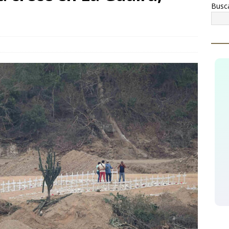
Busc
¡Celebremos la riqueza, la historia y las tradiciones de
ginarios!
CUAUHTÉMOC
cupera AEI Occidente una pick up Nissan con reporte de robo