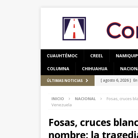
CUAUHTÉMOC
CREEL
NAMIQUI
COLUMNA
CHIHUAHUA
NACION
[ agosto 6, 2026 ]
En
ÚLTIMAS NOTICIAS
una mujer
CUAUH
INICIO
NACIONAL
Fosas, cruces bl
[ agosto 5, 2026 ]
Re
Venezuela
Bienestar en esta re
Fosas, cruces blan
[ agosto 7, 2026 ]
Ha
nombre: la tragedi
años de edad
CU