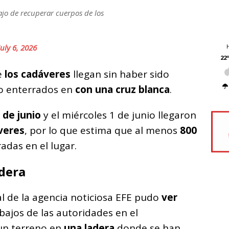
ajo de recuperar cuerpos de los
July 6, 2026
22º
e
los cadáveres
llegan sin haber sido
do enterrados en
con una cruz blanca
.
 de junio
y el miércoles 1 de junio llegaron
veres
, por lo que estima que al menos
800
adas en el lugar.
adera
al de la agencia noticiosa EFE pudo
ver
abajos de las autoridades en el
 un terreno en
una ladera
donde se han