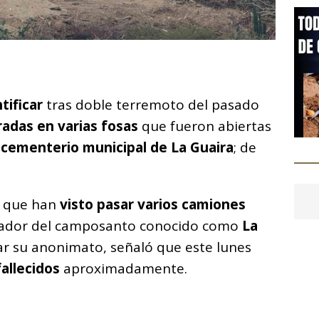
C
o
tificar
m
tras doble terremoto del pasado
radas en varias fosas
que fueron abiertas
p
cementerio municipal de La Guaira
; de
ar
i
n que han
visto pasar varios camiones
bajador del camposanto conocido como
La
var su anonimato, señaló que este lunes
fallecidos
aproximadamente.