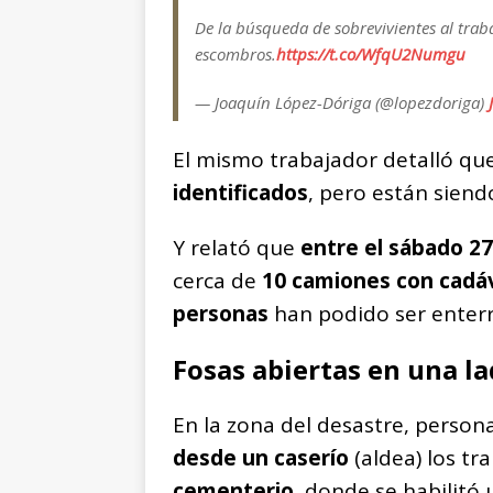
De la búsqueda de sobrevivientes al trab
escombros.
https://t.co/WfqU2Numgu
— Joaquín López-Dóriga (@lopezdoriga)
El mismo trabajador detalló qu
identificados
, pero están sien
Y relató que
entre el sábado 27
cerca de
10 camiones con cadá
personas
han podido ser enterr
Fosas abiertas en una l
En la zona del desastre, person
desde un caserío
(aldea) los tr
cementerio
, donde se habilitó