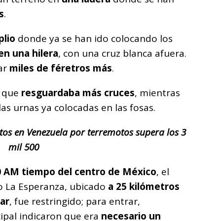
s
.
lio
donde ya se han ido colocando los
 en una hilera
, con una cruz blanca afuera.
gar
miles de féretros más
.
o que
resguardaba más cruces
, mientras
las urnas ya colocadas en las fosas.
rtos en Venezuela por terremotos supera los 3
mil 500
0 AM tiempo del centro de México
, el
io La Esperanza, ubicado
a 25 kilómetros
Mar
, fue restringido; para entrar,
cipal indicaron que era
necesario un