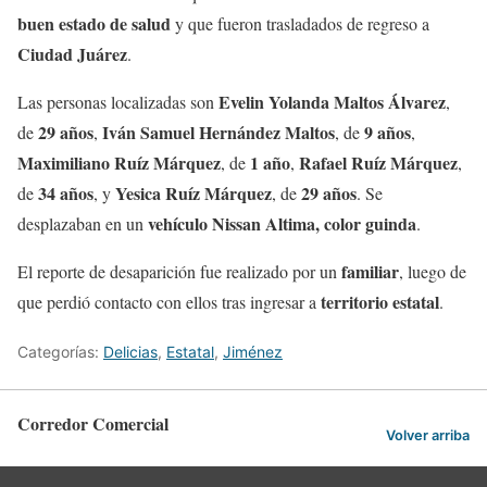
buen estado de salud
y que fueron trasladados de regreso a
Ciudad Juárez
.
Evelin Yolanda Maltos Álvarez
Las personas localizadas son
,
29 años
Iván Samuel Hernández Maltos
9 años
de
,
, de
,
Maximiliano Ruíz Márquez
1 año
Rafael Ruíz Márquez
, de
,
,
34 años
Yesica Ruíz Márquez
29 años
de
, y
, de
. Se
vehículo Nissan Altima, color guinda
desplazaban en un
.
familiar
El reporte de desaparición fue realizado por un
, luego de
territorio estatal
que perdió contacto con ellos tras ingresar a
.
Categorías:
Delicias
,
Estatal
,
Jiménez
Corredor Comercial
Volver arriba