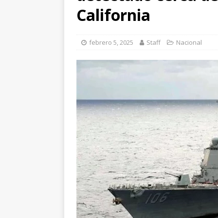
[ agosto 7, 2026 ]
California
nuestros pueblos ori
[ agosto 6, 2026 ]
Re
febrero 5, 2025
Staff
Nacional
CUAUHTÉMOC