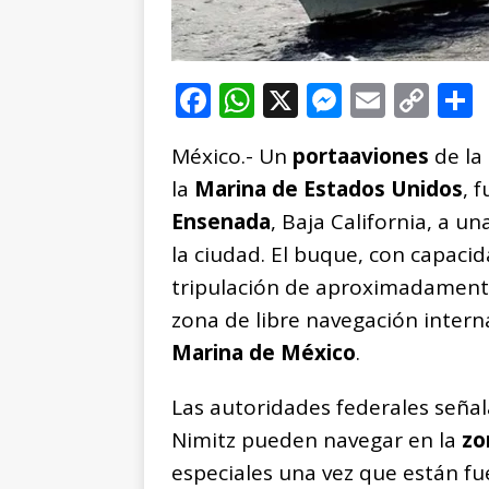
F
W
X
M
E
C
a
h
e
m
o
México.- Un
portaaviones
de la
c
at
ss
ai
p
la
Marina de Estados Unidos
, 
e
s
e
l
y
Ensenada
, Baja California, a u
b
A
n
Li
la ciudad. El buque, con capaci
o
p
g
n
t
tripulación de aproximadamen
o
p
e
k
r
zona de libre navegación intern
k
r
Marina de México
.
Las autoridades federales señ
Nimitz pueden navegar en la
zo
especiales una vez que están fu