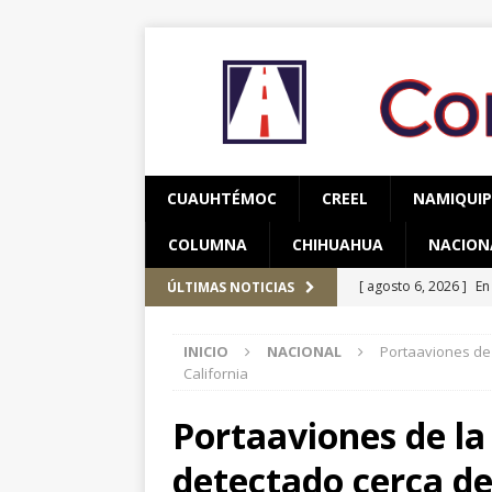
CUAUHTÉMOC
CREEL
NAMIQUI
COLUMNA
CHIHUAHUA
NACION
[ agosto 6, 2026 ]
En
ÚLTIMAS NOTICIAS
una mujer
CUAUH
INICIO
NACIONAL
Portaaviones de 
[ agosto 5, 2026 ]
Re
California
Bienestar en esta re
Portaaviones de la
[ agosto 7, 2026 ]
Ha
detectado cerca d
años de edad
CU