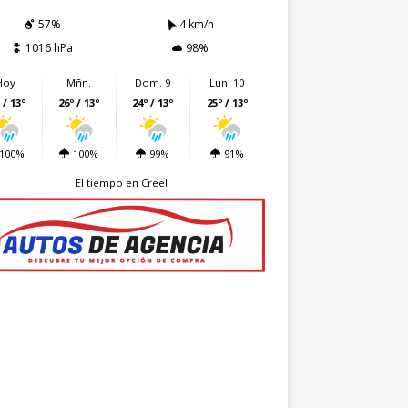
57%
4 km/h
1016 hPa
98%
Hoy
Mñn.
Dom. 9
Lun. 10
 / 13º
26º / 13º
24º / 13º
25º / 13º
100%
100%
99%
91%
El tiempo en Creel