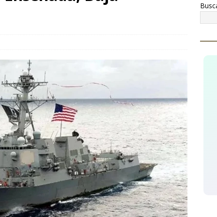
Busc
¡Celebremos la riqueza, la historia y las tradiciones de
ginarios!
CUAUHTÉMOC
cupera AEI Occidente una pick up Nissan con reporte de robo