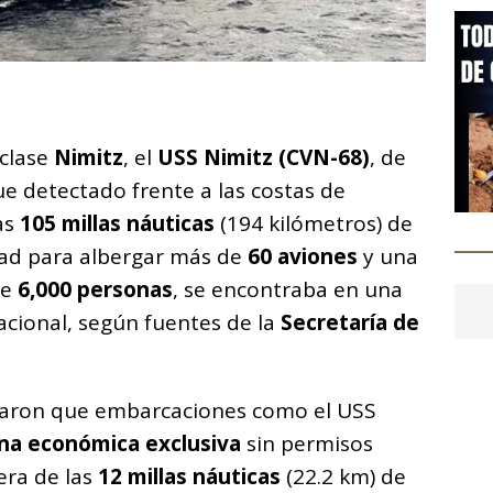
C
o
 clase
Nimitz
, el
USS Nimitz (CVN-68)
, de
m
fue detectado frente a las costas de
p
nas
105 millas náuticas
(194 kilómetros) de
ar
dad para albergar más de
60 aviones
y una
i
te
6,000 personas
, se encontraba en una
acional, según fuentes de la
Secretaría de
alaron que embarcaciones como el USS
na económica exclusiva
sin permisos
era de las
12 millas náuticas
(22.2 km) de