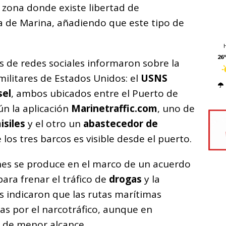
 zona donde existe libertad de
ía de Marina, añadiendo que este tipo de
26º
 de redes sociales informaron sobre la
ilitares de Estados Unidos: el
USNS
sel
, ambos ubicados entre el Puerto de
ún la aplicación
Marinetraffic.com
, uno de
isiles
y el otro un
abastecedor de
los tres barcos es visible desde el puerto.
es se produce en el marco de un acuerdo
ara frenar el tráfico de
drogas
y la
es indicaron que las rutas marítimas
das por el narcotráfico, aunque en
 de menor alcance.