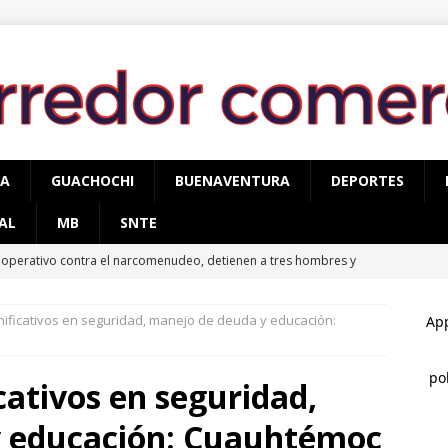
PA
GUACHOCHI
BUENAVENTURA
DEPORTES
AL
MB
SNTE
 operativo contra el narcomenudeo, detienen a tres hombres y
TÉMOC
nificativos en seguridad, manejo de deuda y educación:
conocen a Óscar Léos Mayagoitia por su trabajo al frente del
gión
CUAUHTÉMOC
cativos en seguridad,
llan mujer sin vida en brecha del campo 34, tendría entre 20 y 25
y educación: Cuauhtémoc
AUHTÉMOC