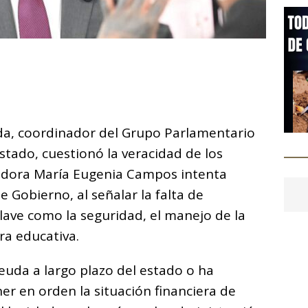
C
o
m
p
a, coordinador del Grupo Parlamentario
ar
tado, cuestionó la veracidad de los
i
nadora María Eugenia Campos intenta
 Gobierno, al señalar la falta de
lave como la seguridad, el manejo de la
ra educativa.
euda a largo plazo del estado o ha
r en orden la situación financiera de