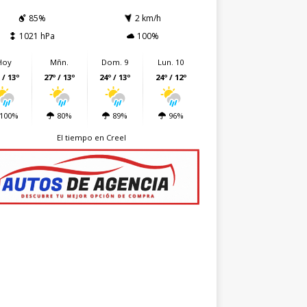
85%
2 km/h
1021 hPa
100%
Hoy
Mñn.
Dom. 9
Lun. 10
 / 13º
27º / 13º
24º / 13º
24º / 12º
100%
80%
89%
96%
El tiempo en Creel