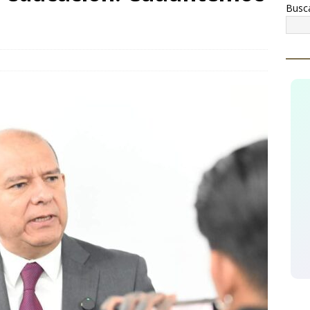
Busc
¡Celebremos la riqueza, la historia y las tradiciones de
ginarios!
CUAUHTÉMOC
cupera AEI Occidente una pick up Nissan con reporte de robo