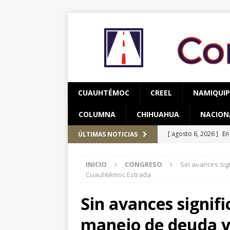
CUAUHTÉMOC
CREEL
NAMIQUI
COLUMNA
CHIHUAHUA
NACION
[ agosto 6, 2026 ]
En
ÚLTIMAS NOTICIAS
una mujer
CUAUH
INICIO
CONGRESO
Sin avances sig
[ agosto 5, 2026 ]
Re
Cuauhtémoc Estrada
Bienestar en esta re
Sin avances signifi
[ agosto 7, 2026 ]
Ha
manejo de deuda 
años de edad
CU