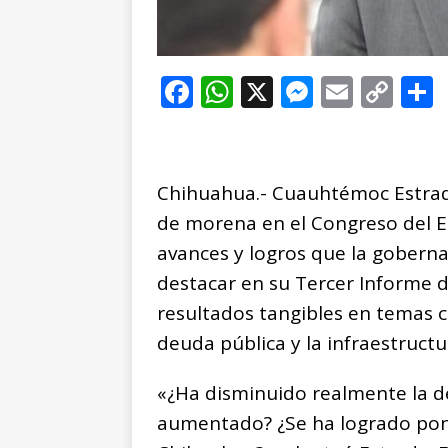
F
W
X
M
E
C
a
h
e
m
o
c
at
ss
ai
p
e
s
e
l
y
Chihuahua.- Cuauhtémoc Estrad
b
A
n
Li
de morena en el Congreso del Es
o
p
g
n
t
avances y logros que la gober
o
p
e
k
r
destacar en su Tercer Informe de
k
r
resultados tangibles en temas c
deuda pública y la infraestructu
«¿Ha disminuido realmente la d
aumentado? ¿Se ha logrado pone