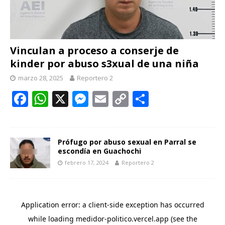
Vinculan a proceso a conserje de
kinder por abuso s3xual de una niña
marzo 28, 2025
Reportero 2
F
W
X
M
E
C
C
ac
h
e
m
o
o
e
at
ss
ai
p
m
b
s
e
l
y
p
Prófugo por abuso sexual en Parral se
escondía en Guachochi
o
A
n
Li
ar
febrero 17, 2024
Reportero 2
o
p
g
n
ti
k
p
er
k
r