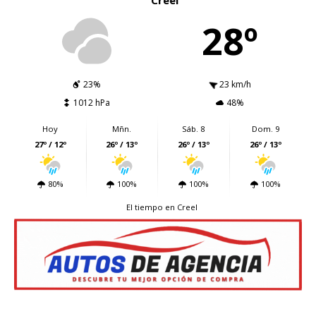
Creel
28º
23%
23 km/h
1012 hPa
48%
Hoy
Mñn.
Sáb. 8
Dom. 9
27º / 12º
26º / 13º
26º / 13º
26º / 13º
80%
100%
100%
100%
El tiempo en Creel