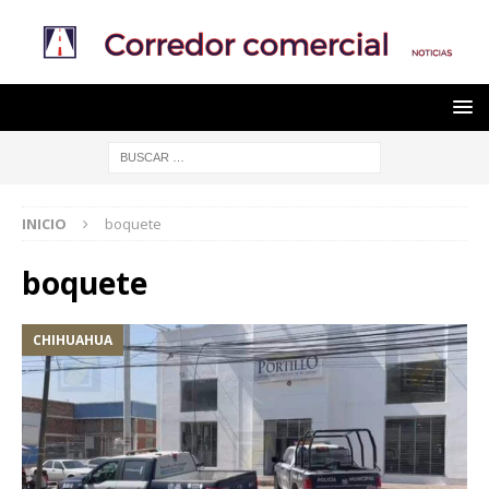
INICIO
boquete
boquete
CHIHUAHUA