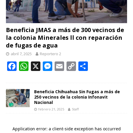
Beneficia JMAS a más de 300 vecinos de
la colonia Minerales ll con reparación
de fugas de agua
abril 7, 2025
Reportero 2
F
W
X
M
E
C
C
ac
h
e
m
o
o
e
at
ss
ai
p
m
b
s
e
l
y
p
Beneficia Chihuahua Sin Fugas a más de
250 vecinos de la colonia Infonavit
o
A
n
Li
ar
Nacional
febrero 21, 2025
Staff
o
p
g
n
ti
k
p
er
k
r