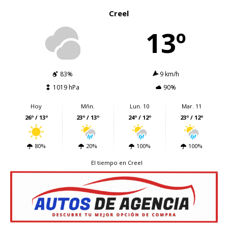
Creel
13º
83%
9 km/h
1019 hPa
90%
Hoy
Mñn.
Lun. 10
Mar. 11
26º / 13º
23º / 13º
24º / 12º
23º / 12º
80%
20%
100%
100%
El tiempo en Creel