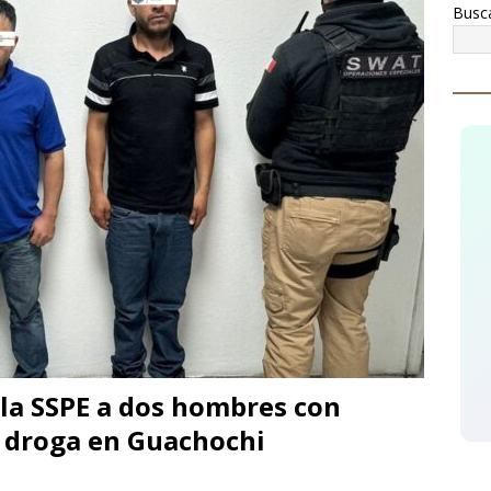
Busc
 operativo contra el narcomenudeo, detienen a tres hombres y
TÉMOC
conocen a Óscar Léos Mayagoitia por su trabajo al frente del
gión
CUAUHTÉMOC
la SSPE a dos hombres con
a droga en Guachochi