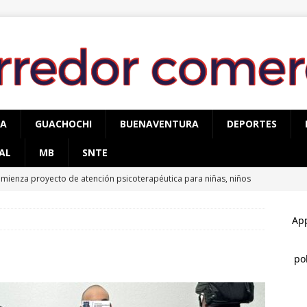
PA
GUACHOCHI
BUENAVENTURA
DEPORTES
AL
MB
SNTE
mienza proyecto de atención psicoterapéutica para niñas, niños
mas de delitos sexuales en Cuauhtémoc
CUAUHTÉMOC
egura AEI Occidente vehículo KIA con reporte de robo
cupera AEI Occidente una pick up Nissan con reporte de robo