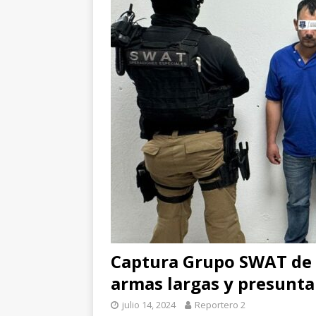
[ agosto 6, 2026 ]
En
una mujer
CUAUH
[ agosto 5, 2026 ]
Re
Bienestar en esta re
Captura Grupo SWAT de 
armas largas y presunt
julio 14, 2024
Reportero 2