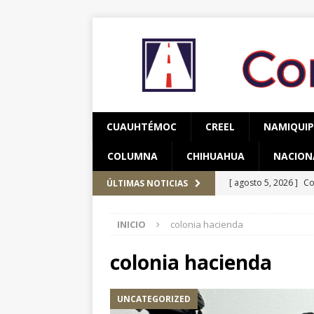
CUAUHTÉMOC
CREEL
NAMIQUI
COLUMNA
CHIHUAHUA
NACION
[ agosto 5, 2026 ]
Co
ÚLTIMAS NOTICIAS
y adolescentes vícti
INICIO
colonia hacienda
[ agosto 5, 2026 ]
As
CUAUHTÉMOC
colonia hacienda
[ agosto 6, 2026 ]
Re
UNCATEGORIZED
CUAUHTÉMOC