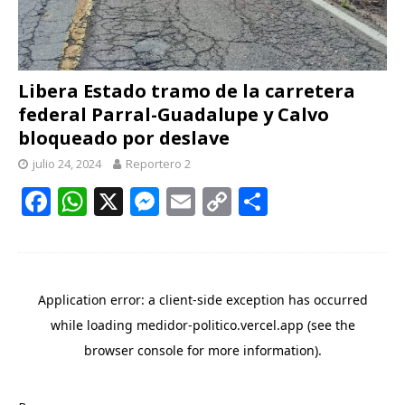
Libera Estado tramo de la carretera
federal Parral-Guadalupe y Calvo
bloqueado por deslave
julio 24, 2024
Reportero 2
F
W
X
M
E
C
C
ac
h
e
m
o
o
e
at
ss
ai
p
m
b
s
e
l
y
p
o
A
n
Li
ar
o
p
g
n
ti
k
p
er
k
r