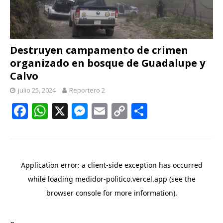
Destruyen campamento de crimen
organizado en bosque de Guadalupe y
Calvo
julio 25, 2024
Reportero 2
F
W
X
M
E
C
C
ac
h
e
m
o
o
e
at
ss
ai
p
m
b
s
e
l
y
p
o
A
n
Li
ar
o
p
g
n
ti
k
p
er
k
r