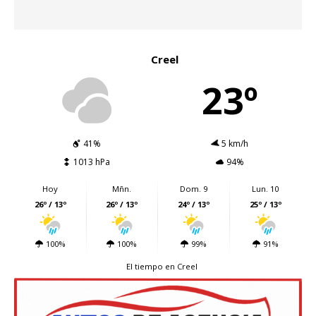
Creel
23º
41%
5 km/h
1013 hPa
94%
Hoy
Mñn.
Dom. 9
Lun. 10
26º / 13º
26º / 13º
24º / 13º
25º / 13º
100%
100%
99%
91%
El tiempo en Creel