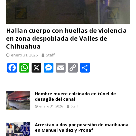
Hallan cuerpo con huellas de violencia
en zona despoblada de Valles de
Chihuahua
enero 31, 2026
Staff
F
W
X
M
E
C
C
ac
h
e
m
o
o
e
at
ss
ai
p
m
b
s
e
l
y
p
Hombre muere calcinado en túnel de
desagüe del canal
o
A
n
Li
ar
enero 31, 2026
Staff
o
p
g
n
ti
k
p
er
k
r
Arrestan a dos por posesión de marihuana
en Manuel Valdez y Pronaf