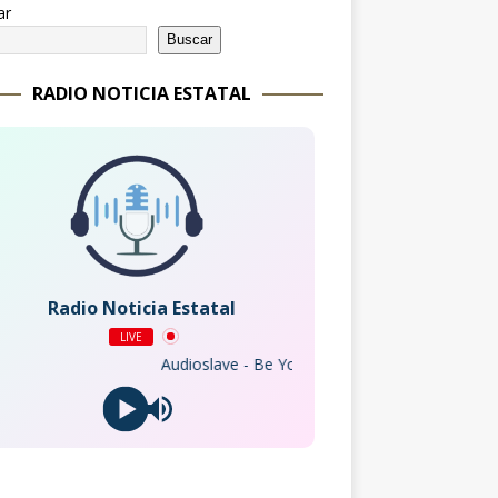
ar
Buscar
RADIO NOTICIA ESTATAL
Radio Noticia Estatal
LIVE
Audioslave - Be Yourself (Live from Sessions@AOL M