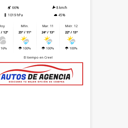
66%
8 km/h
1019 hPa
45%
Hoy
Mñn.
Mar. 11
Miér. 12
 / 12º
23º / 11º
24º / 13º
22º / 13º
16%
100%
100%
100%
El tiempo en Creel