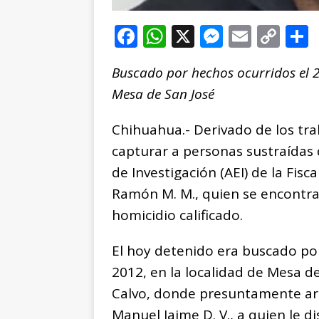
F
W
X
M
E
C
a
h
e
m
o
Buscado por hechos ocurridos el 2
c
at
ss
ai
p
Mesa de San José
e
s
e
l
y
b
A
n
Li
Chihuahua.- Derivado de los tr
o
p
g
n
t
capturar a personas sustraídas d
o
p
e
k
r
de Investigación (AEI) de la Fisc
k
r
Ramón M. M., quien se encontra
homicidio calificado.
El hoy detenido era buscado po
2012, en la localidad de Mesa d
Calvo, donde presuntamente arr
Manuel Jaime D. V., a quien le 