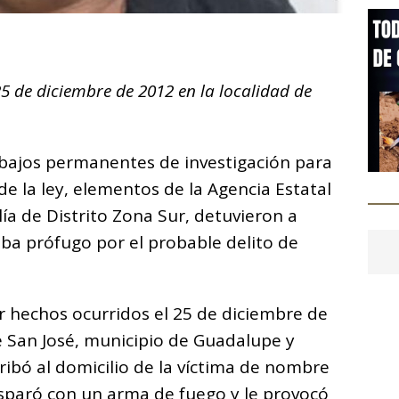
C
o
5 de diciembre de 2012 en la localidad de
m
p
ar
abajos permanentes de investigación para
i
e la ley, elementos de la Agencia Estatal
alía de Distrito Zona Sur, detuvieron a
ba prófugo por el probable delito de
r hechos ocurridos el 25 de diciembre de
e San José, municipio de Guadalupe y
ibó al domicilio de la víctima de nombre
disparó con un arma de fuego y le provocó