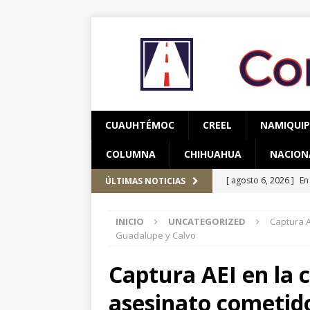
CUAUHTÉMOC
CREEL
NAMIQUI
COLUMNA
CHIHUAHUA
NACION
[ agosto 6, 2026 ]
En
ÚLTIMAS NOTICIAS
una mujer
CUAUH
INICIO
UNCATEGORIZED
Captura A
[ agosto 5, 2026 ]
Re
Guadalupe y Calvo
Bienestar en esta re
Captura AEI en la 
[ agosto 7, 2026 ]
Ha
asesinato cometid
años de edad
CU