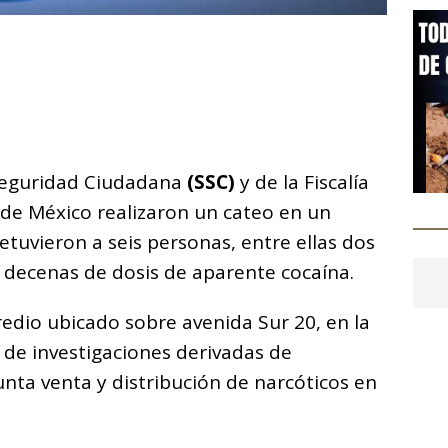
C
o
m
p
ar
 Seguridad Ciudadana
(SSC)
y de la Fiscalía
i
d de México realizaron un cateo en un
tuvieron a seis personas, entre ellas dos
decenas de dosis de aparente cocaína.
redio ubicado sobre avenida Sur 20, en la
o de investigaciones derivadas de
nta venta y distribución de narcóticos en