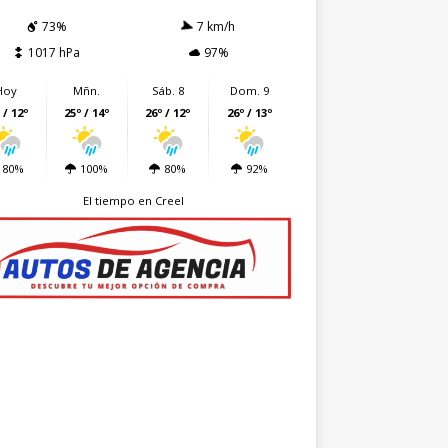
73%
7 km/h
1017 hPa
97%
Hoy
Mñn.
Sáb. 8
Dom. 9
 / 12º
25º / 14º
26º / 12º
26º / 13º
80%
100%
80%
92%
El tiempo en Creel