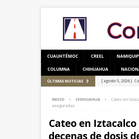
CUAUHTÉMOC
CREEL
NAMIQUI
COLUMNA
CHIHUAHUA
NACION
[ agosto 5, 2026 ]
Co
ÚLTIMAS NOTICIAS
y adolescentes vícti
INICIO
CHIHUAHUA
Cateo en Iztac
[ agosto 5, 2026 ]
As
aseguradas
CUAUHTÉMOC
Cateo en Iztacalco 
[ agosto 6, 2026 ]
Re
decenas de dosis 
CUAUHTÉMOC