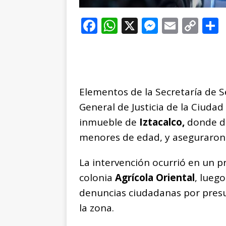
F
W
X
M
E
C
a
h
e
m
o
c
at
ss
ai
p
e
s
e
l
y
b
A
n
Li
Elementos de la Secretaría de
o
p
g
n
t
General de Justicia de la Ciuda
o
p
e
k
r
inmueble de
Iztacalco,
donde de
k
r
menores de edad, y aseguraron 
La intervención ocurrió en un p
colonia
Agrícola Oriental
, lueg
denuncias ciudadanas por presu
la zona.