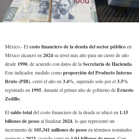
costo financiero de la deuda del sector público
México.- El
en
2024
México alcanzó en
su nivel más alto para un cierre de año
1990
Secretaría de Hacienda
desde
, de acuerdo con datos de la
.
proporción del Producto Interno
Este indicador, medido como
Bruto (PIB)
3.4%
3.5%
, cerró el año en
, superado solo por el
1995
Ernesto
registrado en
, durante el primer año de gobierno de
Zedillo
.
saldo total
1.15
El
del costo financiero de la deuda se ubicó en
billones de pesos
2024
al finalizar
, lo que representó un
105,341 millones de pesos
incremento de
en términos nominales
2023
1.04 billones de pesos
respecto a
, cuando cerró en
. Con