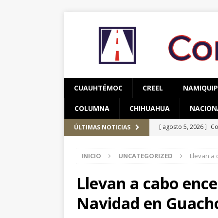
CUAUHTÉMOC
CREEL
NAMIQUI
COLUMNA
CHIHUAHUA
NACION
[ agosto 5, 2026 ]
Co
ÚLTIMAS NOTICIAS
y adolescentes vícti
INICIO
UNCATEGORIZED
Llevan a
[ agosto 5, 2026 ]
As
CUAUHTÉMOC
Llevan a cabo ence
[ agosto 6, 2026 ]
Re
Navidad en Guach
CUAUHTÉMOC