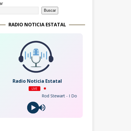
ar
Buscar
RADIO NOTICIA ESTATAL
Radio Noticia Estatal
LIVE
Rod Stewart - I Don't Want to Talk About It (2008 Remas