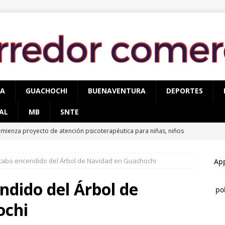
PA
GUACHOCHI
BUENAVENTURA
DEPORTES
AL
MB
SNTE
mienza proyecto de atención psicoterapéutica para niñas, niños
mas de delitos sexuales en Cuauhtémoc
CUAUHTÉMOC
 cabo encendido del Árbol de Navidad en Guachochi
egura AEI Occidente vehículo KIA con reporte de robo
ndido del Árbol de
cupera AEI Occidente una pick up Nissan con reporte de robo
ochi