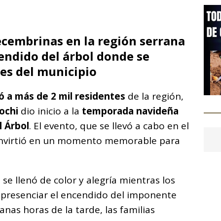
C
o
ecembrinas en la región serrana
m
endido del árbol donde se
p
es del municipio
ar
i
 a más de 2 mil residentes
de la región,
ochi
dio inicio a la
temporada navideña
 Árbol
. El evento, que se llevó a cabo en el
onvirtió en un momento memorable para
i
se llenó de color y alegría mientras los
 presenciar el encendido del imponente
nas horas de la tarde, las familias