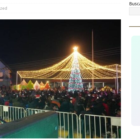
Busc
 operativo contra el narcomenudeo, detienen a tres hombres y
ized
TÉMOC
conocen a Óscar Léos Mayagoitia por su trabajo al frente del
gión
CUAUHTÉMOC