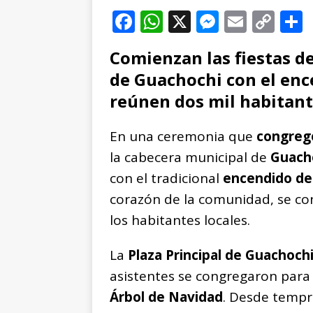
F
W
X
M
E
C
a
h
e
m
o
Comienzan las fiestas d
c
at
ss
ai
p
de Guachochi con el enc
e
s
e
l
y
reúnen dos mil habitant
b
A
n
Li
o
p
g
n
t
En una ceremonia que
congregó
o
p
e
k
r
la cabecera municipal de
Guach
k
r
con el tradicional
encendido del
corazón de la comunidad, se c
los habitantes locales.
La
Plaza Principal de Guachoch
asistentes se congregaron para
Árbol de Navidad
. Desde tempra