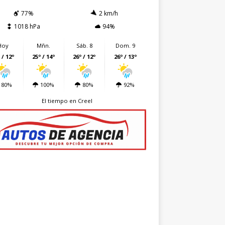
77%
2 km/h
1018 hPa
94%
Hoy
Mñn.
Sáb. 8
Dom. 9
 / 12º
25º / 14º
26º / 12º
26º / 13º
80%
100%
80%
92%
El tiempo en Creel