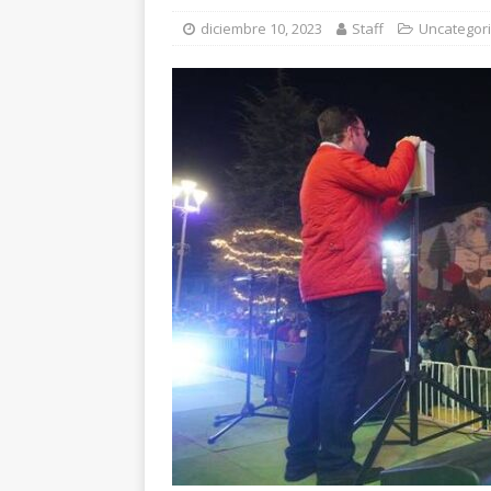
[ agosto 6, 2026 ]
En
diciembre 10, 2023
Staff
Uncategor
una mujer
CUAUH
[ agosto 5, 2026 ]
Re
Bienestar en esta re