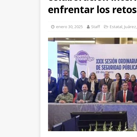
[ agosto 6, 2026 ]
En
enfrentar los reto
una mujer
CUAUH
[ agosto 5, 2026 ]
Re
enero 30, 2025
Staff
Estatal
,
Juárez
Bienestar en esta re