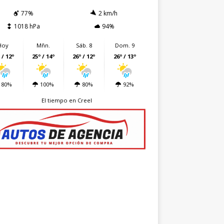
77%
2 km/h
1018 hPa
94%
Hoy
Mñn.
Sáb. 8
Dom. 9
 / 12º
25º / 14º
26º / 12º
26º / 13º
80%
100%
80%
92%
El tiempo en Creel