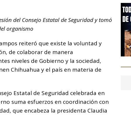
C
o
sión del Consejo Estatal de Seguridad y tomó
m
 del organismo
p
ar
ampos reiteró que existe la voluntad y
i
ón, de colaborar de manera
entes niveles de Gobierno y la sociedad,
enen Chihuahua y el país en materia de
onsejo Estatal de Seguridad celebrada en
ierno suma esfuerzos en coordinación con
idad, que encabeza la presidenta Claudia