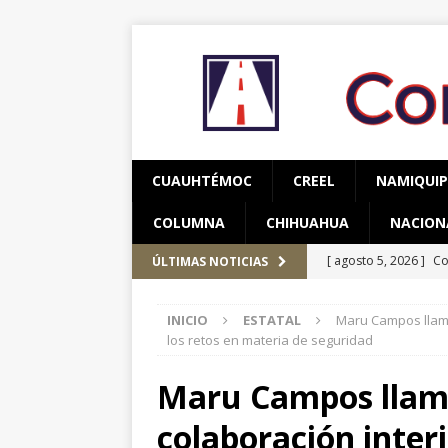
CUAUHTÉMOC
CREEL
NAMIQUI
COLUMNA
CHIHUAHUA
NACION
[ agosto 5, 2026 ]
Co
ÚLTIMAS NOTICIAS
y adolescentes vícti
INICIO
ESTATAL
Maru Campos llama 
[ agosto 5, 2026 ]
As
los retos en materia de seguridad
CUAUHTÉMOC
Maru Campos llama
[ agosto 6, 2026 ]
Re
colaboración inter
CUAUHTÉMOC