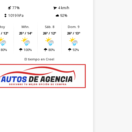
77%
4 km/h
1019 hPa
92%
Hoy
Mñn.
Sáb. 8
Dom. 9
 / 12º
25º / 14º
26º / 12º
26º / 13º
80%
100%
80%
92%
El tiempo en Creel