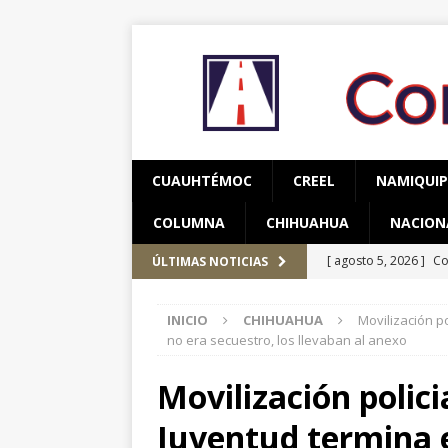
CUAUHTÉMOC
CREEL
NAMIQUI
COLUMNA
CHIHUAHUA
NACION
[ agosto 5, 2026 ]
Co
ÚLTIMAS NOTICIAS
y adolescentes vícti
INICIO
CHIHUAHUA
Movilización po
[ agosto 5, 2026 ]
As
no era secuestro, los llevaban al anexo
CUAUHTÉMOC
Movilización polici
[ agosto 6, 2026 ]
Re
Juventud termina e
CUAUHTÉMOC