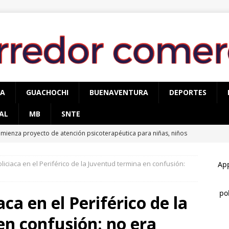
PA
GUACHOCHI
BUENAVENTURA
DEPORTES
AL
MB
SNTE
mienza proyecto de atención psicoterapéutica para niñas, niños
mas de delitos sexuales en Cuauhtémoc
CUAUHTÉMOC
liciaca en el Periférico de la Juventud termina en confusión:
egura AEI Occidente vehículo KIA con reporte de robo
aca en el Periférico de la
cupera AEI Occidente una pick up Nissan con reporte de robo
n confusión: no era