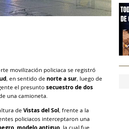
C
o
m
p
ar
te movilización policiaca se registró
i
tud
, en sentido de
norte a sur
, luego de
gente el presunto
secuestro de dos
de una camioneta.
altura de
Vistas del Sol
, frente a la
entes policiacos interceptaron una
negro, modelo antiguo
, la cual fue