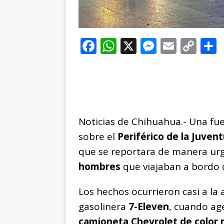
F
W
X
M
E
C
a
h
e
m
o
c
at
ss
ai
p
e
s
e
l
y
b
A
n
Li
Noticias de Chihuahua.- Una fuer
o
p
g
n
t
sobre el
Periférico de la Juven
o
p
e
k
r
que se reportara de manera ur
k
r
hombres
que viajaban a bordo 
Los hechos ocurrieron casi a la 
gasolinera
7-Eleven
, cuando ag
camioneta Chevrolet de color 