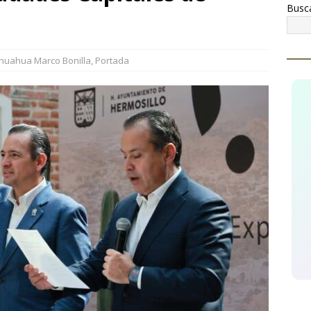
Busc
ginarios!
CUAUHTÉMOC
cupera AEI Occidente una pick up Nissan con reporte de robo
huahua Marco Bonilla
,
Portada