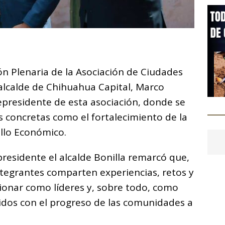
C
o
ión Plenaria de la Asociación de Ciudades
m
 alcalde de Chihuahua Capital, Marco
p
presidente de esta asociación, donde se
ar
 concretas como el fortalecimiento de la
i
ollo Económico.
residente el alcalde Bonilla remarcó que,
ntegrantes comparten experiencias, retos y
ionar como líderes y, sobre todo, como
dos con el progreso de las comunidades a