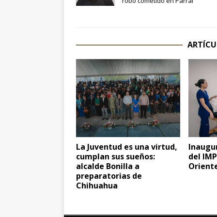
robo cometido en Parral
ARTÍCU
La Juventud es una virtud,
Inaugur
cumplan sus sueños:
del IM
alcalde Bonilla a
Oriente
preparatorias de
Chihuahua