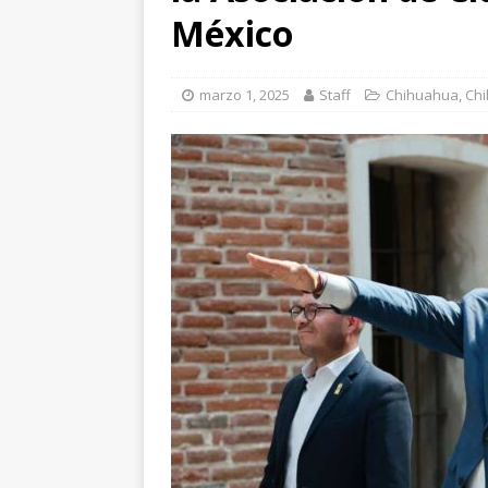
México
nuestros pueblos ori
[ agosto 6, 2026 ]
Re
marzo 1, 2025
Staff
Chihuahua
,
Chi
CUAUHTÉMOC