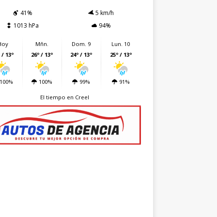
41%
5 km/h
1013 hPa
94%
Hoy
Mñn.
Dom. 9
Lun. 10
 / 13º
26º / 13º
24º / 13º
25º / 13º
100%
100%
99%
91%
El tiempo en Creel