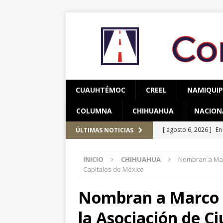
CUAUHTÉMOC
CREEL
NAMIQUI
COLUMNA
CHIHUAHUA
NACION
[ agosto 6, 2026 ]
En
ÚLTIMAS NOTICIAS
una mujer
CUAUH
[ agosto 5, 2026 ]
Re
INICIO
CHIHUAHUA
Nombran a Marc
Bienestar en esta re
Capitales de México
[ agosto 7, 2026 ]
Ha
Nombran a Marco B
años de edad
CU
la Asociación de C
[ agosto 7, 2026 ]