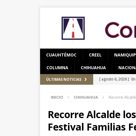
CUAUHTÉMOC
CREEL
NAMIQUI
COLUMNA
CHIHUAHUA
NACION
[ agosto 6, 2026 ]
En
ÚLTIMAS NOTICIAS
una mujer
CUAUH
INICIO
CHIHUAHUA
Recorre Alcalde
[ agosto 5, 2026 ]
Re
Bienestar en esta re
Recorre Alcalde los
[ agosto 7, 2026 ]
Ha
Festival Familias F
años de edad
CU