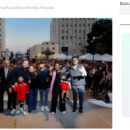
Busc
¡Celebremos la riqueza, la historia y las tradiciones de
huahua Marco Bonilla
,
Portada
ginarios!
CUAUHTÉMOC
cupera AEI Occidente una pick up Nissan con reporte de robo