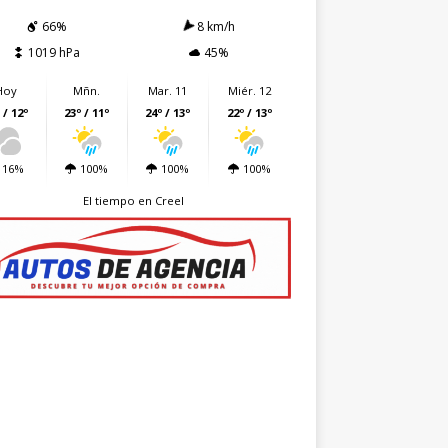
66%
8 km/h
1019 hPa
45%
Hoy
Mñn.
Mar. 11
Miér. 12
 / 12º
23º / 11º
24º / 13º
22º / 13º
16%
100%
100%
100%
El tiempo en Creel