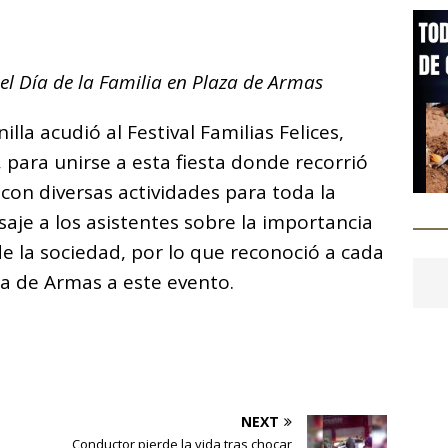
C
o
el Día de la Familia en Plaza de Armas
m
p
lla acudió al Festival Familias Felices,
ar
 para unirse a esta fiesta donde recorrió
i
con diversas actividades para toda la
saje a los asistentes sobre la importancia
 de la sociedad, por lo que reconoció a cada
za de Armas a este evento.
NEXT
Conductor pierde la vida tras chocar