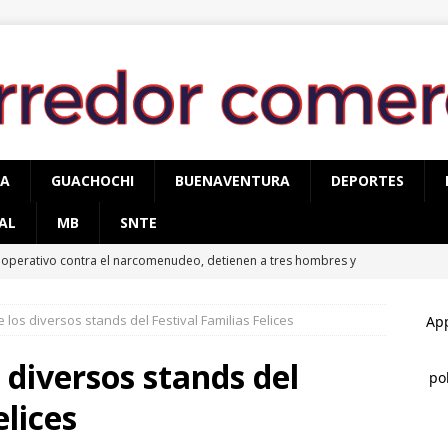
PA
GUACHOCHI
BUENAVENTURA
DEPORTES
AL
MB
SNTE
 operativo contra el narcomenudeo, detienen a tres hombres y
TÉMOC
 los diversos stands del Festival Familias Felices
conocen a Óscar Léos Mayagoitia por su trabajo al frente del
gión
CUAUHTÉMOC
 diversos stands del
llan mujer sin vida en brecha del campo 34, tendría entre 20 y 25
elices
AUHTÉMOC