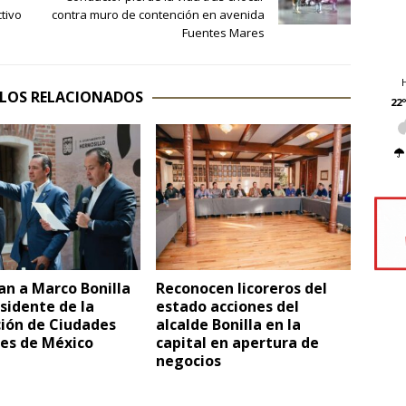
tivo
contra muro de contención en avenida
Fuentes Mares
LOS RELACIONADOS
22º
n a Marco Bonilla
Reconocen licoreros del
sidente de la
estado acciones del
ción de Ciudades
alcalde Bonilla en la
les de México
capital en apertura de
negocios