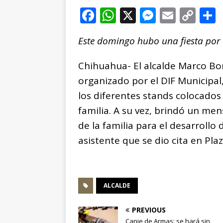
F
W
X
M
E
C
a
h
e
m
o
Este domingo hubo una fiesta por 
c
at
ss
ai
p
e
s
e
l
y
Chihuahua- El alcalde Marco Boni
b
A
n
Li
organizado por el DIF Municipal,
o
p
g
n
t
los diferentes stands colocados 
o
p
e
k
r
familia. A su vez, brindó un men
k
r
de la familia para el desarrollo
asistente que se dio cita en Pla
ALCALDE
PREVIOUS
Canje de Armas: se hará sin