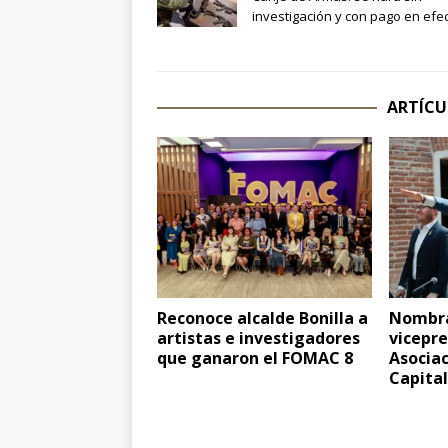
investigación y con pago en efec
ARTÍCU
Reconoce alcalde Bonilla a
Nombra
artistas e investigadores
vicepre
que ganaron el FOMAC 8
Asocia
Capita