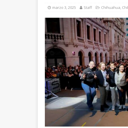
[ agosto 7, 2026 ]
marzo 3, 2025
Staff
Chihuahua
,
Chi
nuestros pueblos ori
[ agosto 6, 2026 ]
Re
CUAUHTÉMOC