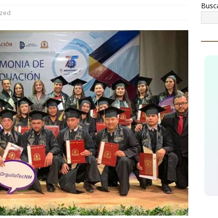
Busc
cupera AEI Occidente una pick up Nissan con reporte de robo
ized
 operativo contra el narcomenudeo, detienen a tres hombres y
TÉMOC