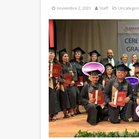
[ agosto 6, 2026 ]
Re
noviembre 2, 2023
Staff
Uncategor
CUAUHTÉMOC
[ agosto 6, 2026 ]
En
una mujer
CUAUH