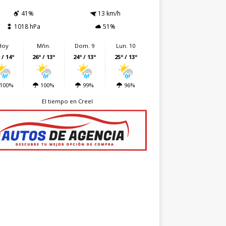
41%
13 km/h
1018 hPa
51%
Hoy
Mñn.
Dom. 9
Lun. 10
 / 14º
26º / 13º
24º / 13º
25º / 13º
100%
100%
99%
96%
El tiempo en Creel