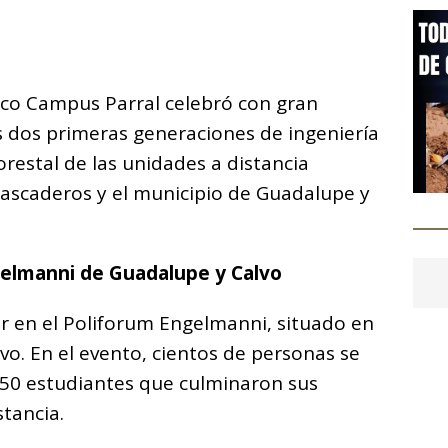
C
o
ico Campus Parral celebró con gran
m
s dos primeras generaciones de ingeniería
p
orestal de las unidades a distancia
ar
ascaderos y el municipio de Guadalupe y
i
gelmanni de Guadalupe y Calvo
r en el Poliforum Engelmanni, situado en
vo. En el evento, cientos de personas se
s 50 estudiantes que culminaron sus
stancia.