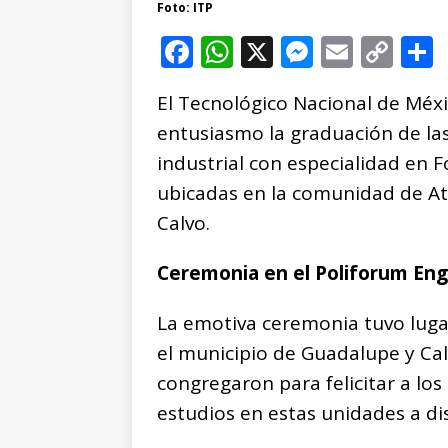
Foto: ITP
F
W
X
M
E
C
a
h
e
m
o
El Tecnológico Nacional de Méx
c
at
ss
ai
p
entusiasmo la graduación de la
e
s
e
l
y
industrial con especialidad en F
b
A
n
Li
ubicadas en la comunidad de At
o
p
g
n
t
Calvo.
o
p
e
k
r
k
r
Ceremonia en el Poliforum En
La emotiva ceremonia tuvo luga
el municipio de Guadalupe y Cal
congregaron para felicitar a lo
estudios en estas unidades a di