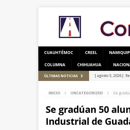
CUAUHTÉMOC
CREEL
NAMIQUI
COLUMNA
CHIHUAHUA
NACION
[ agosto 5, 2026 ]
Re
ÚLTIMAS NOTICIAS
Bienestar en esta re
INICIO
UNCATEGORIZED
Se gradúa
[ agosto 5, 2026 ]
Co
y adolescentes vícti
Se gradúan 50 alu
[ agosto 7, 2026 ]
Industrial de Guad
nuestros pueblos ori