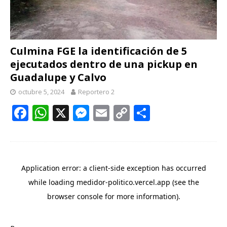
Culmina FGE la identificación de 5
ejecutados dentro de una pickup en
Guadalupe y Calvo
octubre 5, 2024
Reportero 2
F
W
X
M
E
C
C
ac
h
e
m
o
o
e
at
ss
ai
p
m
b
s
e
l
y
p
o
A
n
Li
ar
o
p
g
n
ti
k
p
er
k
r