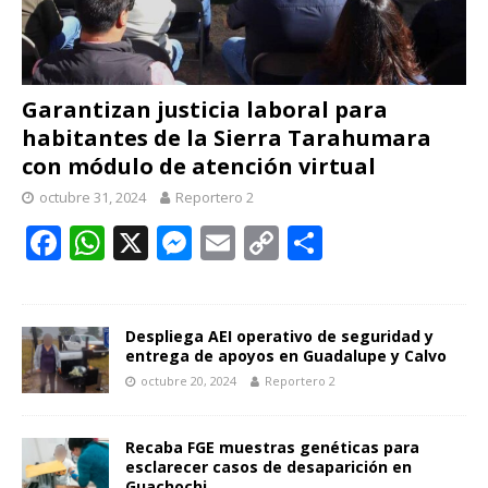
Garantizan justicia laboral para
habitantes de la Sierra Tarahumara
con módulo de atención virtual
octubre 31, 2024
Reportero 2
F
W
X
M
E
C
C
ac
h
e
m
o
o
e
at
ss
ai
p
m
b
s
e
l
y
p
Despliega AEI operativo de seguridad y
entrega de apoyos en Guadalupe y Calvo
o
A
n
Li
ar
octubre 20, 2024
Reportero 2
o
p
g
n
ti
k
p
er
k
r
Recaba FGE muestras genéticas para
esclarecer casos de desaparición en
Guachochi