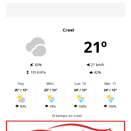
Creel
21º
43%
21 km/h
1014 hPa
42%
Hoy
Mñn.
Lun. 10
Mar. 11
25º / 13º
22º / 13º
24º / 13º
24º / 13º
80%
74%
100%
100%
El tiempo en Creel