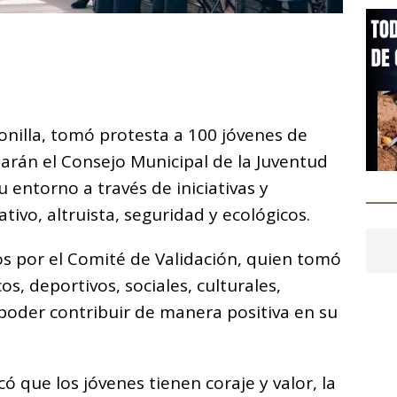
C
o
m
p
onilla, tomó protesta a 100 jóvenes de
ar
arán el Consejo Municipal de la Juventud
i
 entorno a través de iniciativas y
tivo, altruista, seguridad y ecológicos.
os por el Comité de Validación, quien tomó
, deportivos, sociales, culturales,
poder contribuir de manera positiva en su
ó que los jóvenes tienen coraje y valor, la