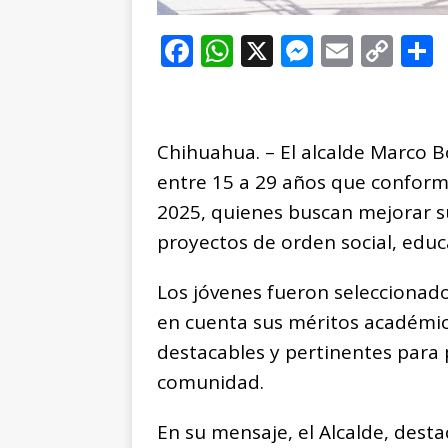
F
W
X
M
E
C
a
h
e
m
o
c
at
ss
ai
p
e
s
e
l
y
Chihuahua. – El alcalde Marco B
b
A
n
Li
entre 15 a 29 años que conform
o
p
g
n
t
2025, quienes buscan mejorar su
o
p
e
k
r
proyectos de orden social, educa
k
r
Los jóvenes fueron seleccionad
en cuenta sus méritos académicos
destacables y pertinentes para 
comunidad.
En su mensaje, el Alcalde, destac