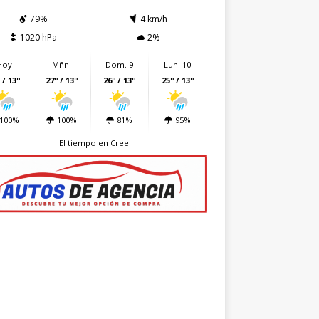
79%
4 km/h
1020 hPa
2%
Hoy
Mñn.
Dom. 9
Lun. 10
 / 13º
27º / 13º
26º / 13º
25º / 13º
100%
100%
81%
95%
El tiempo en Creel