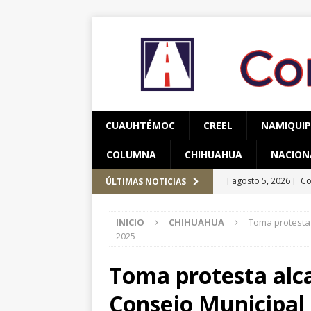
CUAUHTÉMOC
CREEL
NAMIQUI
COLUMNA
CHIHUAHUA
NACION
[ agosto 5, 2026 ]
Co
ÚLTIMAS NOTICIAS
y adolescentes vícti
INICIO
CHIHUAHUA
Toma protesta 
[ agosto 5, 2026 ]
As
2025
CUAUHTÉMOC
Toma protesta alca
[ agosto 6, 2026 ]
Re
Consejo Municipal 
CUAUHTÉMOC