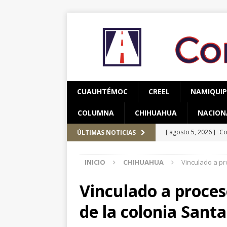
CUAUHTÉMOC
CREEL
NAMIQUI
COLUMNA
CHIHUAHUA
NACION
[ agosto 5, 2026 ]
Co
ÚLTIMAS NOTICIAS
y adolescentes vícti
INICIO
CHIHUAHUA
Vinculado a pr
[ agosto 5, 2026 ]
As
CUAUHTÉMOC
Vinculado a proces
[ agosto 6, 2026 ]
Re
de la colonia Santa
CUAUHTÉMOC