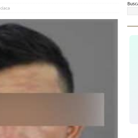
Busc
 operativo contra el narcomenudeo, detienen a tres hombres y
icíaca
TÉMOC
conocen a Óscar Léos Mayagoitia por su trabajo al frente del
gión
CUAUHTÉMOC