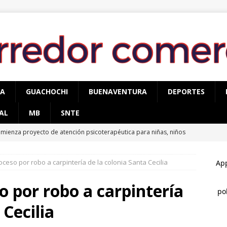
PA
GUACHOCHI
BUENAVENTURA
DEPORTES
AL
MB
SNTE
mienza proyecto de atención psicoterapéutica para niñas, niños
mas de delitos sexuales en Cuauhtémoc
CUAUHTÉMOC
oceso por robo a carpintería de la colonia Santa Cecilia
egura AEI Occidente vehículo KIA con reporte de robo
o por robo a carpintería
cupera AEI Occidente una pick up Nissan con reporte de robo
 Cecilia