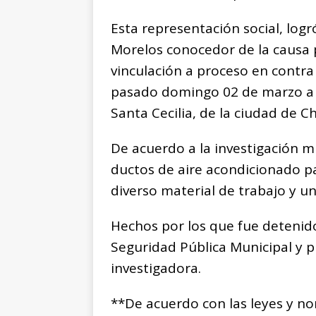
b
A
n
Li
o
p
g
n
t
Esta representación social, logró
o
p
e
k
r
Morelos conocedor de la causa 
k
r
vinculación a proceso en contra
pasado domingo 02 de marzo a u
Santa Cecilia, de la ciudad de C
De acuerdo a la investigación m
ductos de aire acondicionado par
diverso material de trabajo y 
Hechos por los que fue detenid
Seguridad Pública Municipal y p
investigadora.
**De acuerdo con las leyes y n