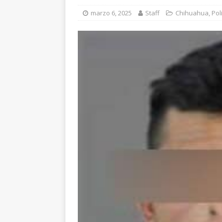
[ agosto 6, 2026 ]
En
marzo 6, 2025
Staff
Chihuahua
,
Pol
una mujer
CUAUH
[ agosto 5, 2026 ]
Re
Bienestar en esta re