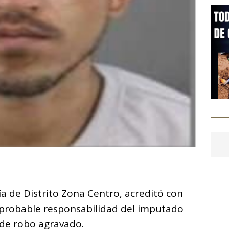
C
o
lía de Distrito Zona Centro, acreditó con
m
 probable responsabilidad del imputado
p
o de robo agravado.