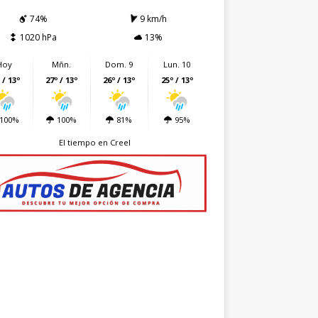
74%
9 km/h
1020 hPa
13%
Hoy
Mñn.
Dom. 9
Lun. 10
 / 13º
27º / 13º
26º / 13º
25º / 13º
100%
100%
81%
95%
El tiempo en Creel