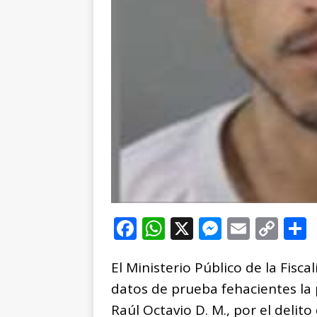
F
W
X
M
E
C
a
h
e
m
o
El Ministerio Público de la Fisca
c
at
ss
ai
p
datos de prueba fehacientes la
e
s
e
l
y
Raúl Octavio D. M., por el delit