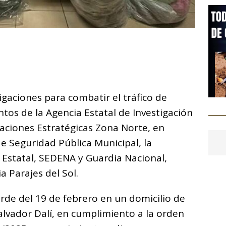
C
o
m
p
igaciones para combatir el tráfico de
ar
tos de la Agencia Estatal de Investigación
i
aciones Estratégicas Zona Norte, en
de Seguridad Pública Municipal, la
 Estatal, SEDENA y Guardia Nacional,
a Parajes del Sol.
arde del 19 de febrero en un domicilio de
Salvador Dalí, en cumplimiento a la orden