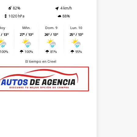
82%
4 km/h
1020 hPa
88%
Hoy
Mñn.
Dom. 9
Lun. 10
 / 13º
27º / 13º
26º / 13º
25º / 13º
100%
100%
81%
95%
El tiempo en Creel