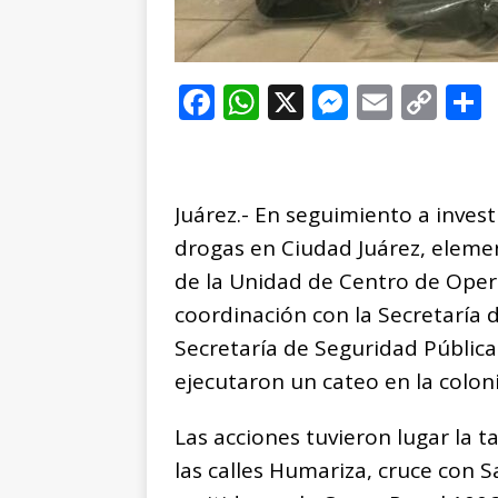
F
W
X
M
E
C
a
h
e
m
o
c
at
ss
ai
p
e
s
e
l
y
Juárez.- En seguimiento a invest
b
A
n
Li
drogas en Ciudad Juárez, elemen
o
p
g
n
t
de la Unidad de Centro de Oper
o
p
e
k
r
coordinación con la Secretaría 
k
r
Secretaría de Seguridad Pública
ejecutaron un cateo en la coloni
Las acciones tuvieron lugar la t
las calles Humariza, cruce con 