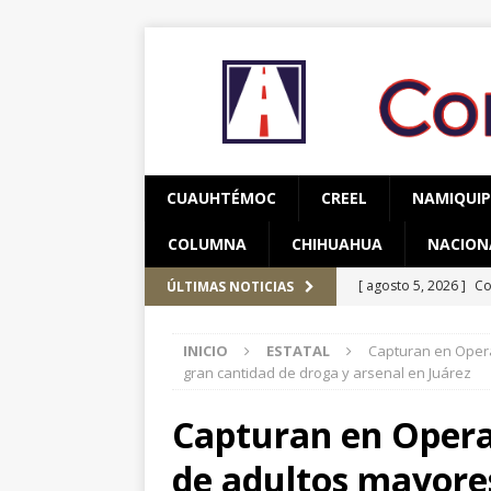
CUAUHTÉMOC
CREEL
NAMIQUI
COLUMNA
CHIHUAHUA
NACION
[ agosto 5, 2026 ]
Co
ÚLTIMAS NOTICIAS
y adolescentes vícti
INICIO
ESTATAL
Capturan en Opera
[ agosto 5, 2026 ]
As
gran cantidad de droga y arsenal en Juárez
CUAUHTÉMOC
Capturan en Opera
[ agosto 6, 2026 ]
Re
de adultos mayores
CUAUHTÉMOC