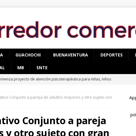
PA
GUACHOCHI
BUENAVENTURA
DEPORTES
AL
MB
SNTE
mienza proyecto de atención psicoterapéutica para niñas, niños
mas de delitos sexuales en Cuauhtémoc
CUAUHTÉMOC
tivo Conjunto a pareja de adultos mayores y otro sujeto con
egura AEI Occidente vehículo KIA con reporte de robo
tivo Conjunto a pareja
cupera AEI Occidente una pick up Nissan con reporte de robo
 y otro sujeto con gran