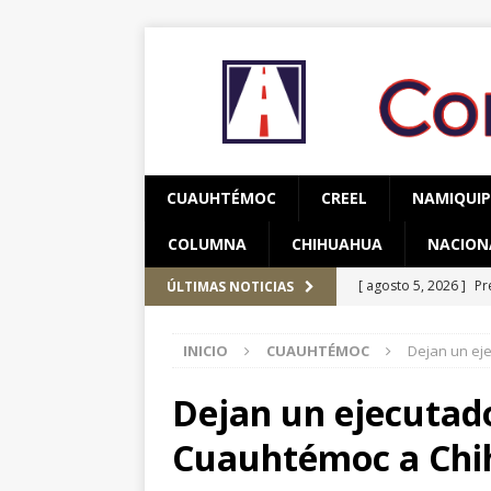
CUAUHTÉMOC
CREEL
NAMIQUI
COLUMNA
CHIHUAHUA
NACION
[ agosto 5, 2026 ]
Pr
ÚLTIMAS NOTICIAS
Occidente
CUAUH
INICIO
CUAUHTÉMOC
Dejan un ej
[ agosto 5, 2026 ]
Ma
Parral – Contacto Oc
Dejan un ejecutad
[ agosto 5, 2026 ]
Re
Cuauhtémoc a Ch
Bienestar en esta re