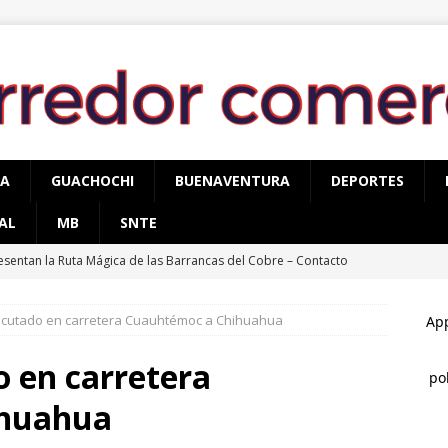
PA
GUACHOCHI
BUENAVENTURA
DEPORTES
AL
MB
SNTE
esentan la Ruta Mágica de las Barrancas del Cobre – Contacto
TÉMOC
ecutado en carretera Cuauhtémoc a Chihuahua
ru Campos inaugura la Sala Museográfica Miguel Hidalgo en
cidente
CUAUHTÉMOC
o en carretera
conocen a Óscar Léos Mayagoitia por su trabajo al frente del
ihuahua
gión
CUAUHTÉMOC