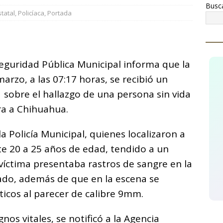
Busc
mienza proyecto de atención psicoterapéutica para niñas, niños
statal
,
Policíaca
,
Portada
mas de delitos sexuales en Cuauhtémoc
CUAUHTÉMOC
C
egura AEI Occidente vehículo KIA con reporte de robo
o
eguridad Pública Municipal informa que la
m
zo, a las 07:17 horas, se recibió un
p
1 sobre el hallazgo de una persona sin vida
ar
era a Chihuahua.
i
a Policía Municipal, quienes localizaron a
20 a 25 años de edad, tendido a un
a víctima presentaba rastros de sangre en la
do, además de que en la escena se
ticos al parecer de calibre 9mm.
nos vitales, se notificó a la Agencia