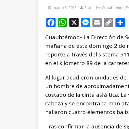
[ agosto 5, 2026 ]
Co
marzo 3, 2025
Staff
Cuauhtémoc
,
E
y adolescentes vícti
F
W
X
M
E
C
[ agosto 5, 2026 ]
As
a
h
e
m
o
CUAUHTÉMOC
Cuauhtémoc.- La Dirección de S
c
at
ss
ai
p
mañana de este domingo 2 de mar
e
s
e
l
y
reporte a través del sistema 91
b
A
n
Li
en el kilómetro 89 de la carret
o
p
g
n
t
o
p
e
k
r
Al lugar acudieron unidades de l
k
r
un hombre de aproximadamente 
costado de la cinta asfáltica. L
cabeza y se encontraba maniata
hallaron cuatro elementos balís
Tras confirmar la ausencia de sig