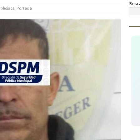
Busc
¡Celebremos la riqueza, la historia y las tradiciones de
olicíaca
,
Portada
ginarios!
CUAUHTÉMOC
cupera AEI Occidente una pick up Nissan con reporte de robo