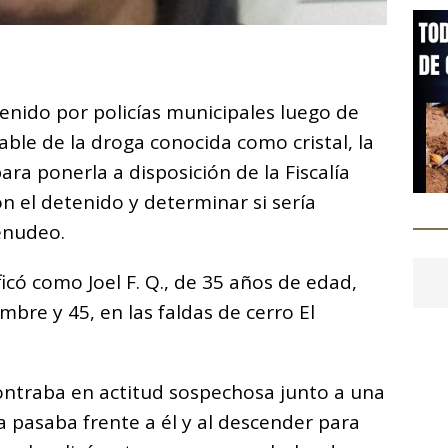
C
o
nido por policías municipales luego de
m
able de la droga conocida como cristal, la
p
ra ponerla a disposición de la Fiscalía
ar
n el detenido y determinar si sería
i
enudeo.
icó como Joel F. Q., de 35 años de edad,
mbre y 45, en las faldas de cerro El
ontraba en actitud sospechosa junto a una
 pasaba frente a él y al descender para