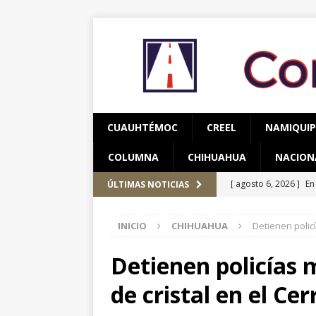
CUAUHTÉMOC
CREEL
NAMIQUI
COLUMNA
CHIHUAHUA
NACION
[ agosto 6, 2026 ]
En
ÚLTIMAS NOTICIAS
una mujer
CUAUH
INICIO
CHIHUAHUA
Detienen polic
[ agosto 5, 2026 ]
Re
Bienestar en esta re
Detienen policías 
[ agosto 7, 2026 ]
Ha
de cristal en el Ce
años de edad
CU