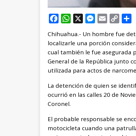
F
W
X
M
E
C
a
h
e
m
o
Chihuahua.- Un hombre fue dete
c
at
ss
ai
p
localizarle una porción consider
e
s
e
l
y
cual también le fue asegurada pa
b
A
n
Li
General de la República junto co
o
p
g
n
t
utilizada para actos de narcom
o
p
e
k
r
k
r
La detención de quien se identif
ocurrió en las calles 20 de Novie
Coronel.
El probable responsable se enc
motocicleta cuando una patrulla