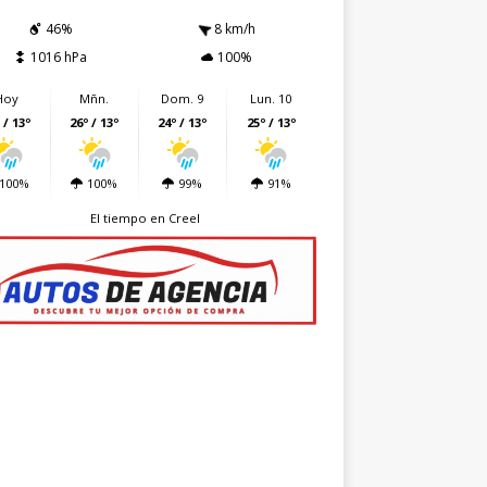
46%
8 km/h
1016 hPa
100%
Hoy
Mñn.
Dom. 9
Lun. 10
 / 13º
26º / 13º
24º / 13º
25º / 13º
100%
100%
99%
91%
El tiempo en Creel