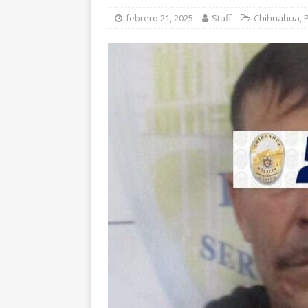
[ agosto 7, 2026 ]
febrero 21, 2025
Staff
Chihuahua
,
P
nuestros pueblos ori
[ agosto 6, 2026 ]
Re
CUAUHTÉMOC