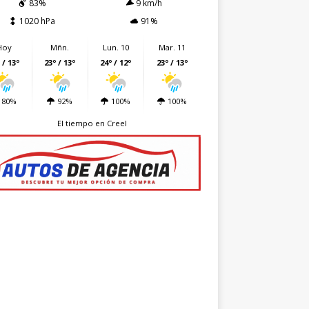
83%
9 km/h
1020 hPa
91%
Hoy
Mñn.
Lun. 10
Mar. 11
 / 13º
23º / 13º
24º / 12º
23º / 13º
80%
92%
100%
100%
El tiempo en Creel