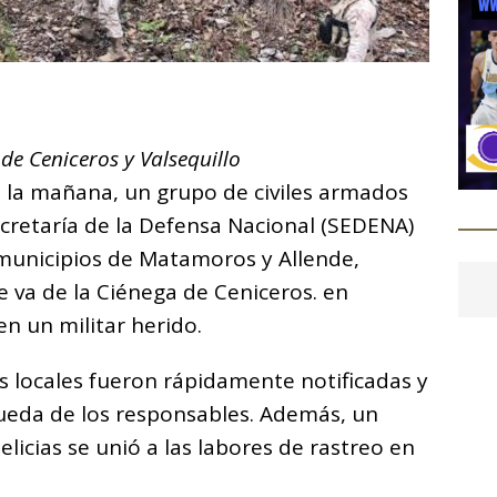
C
o
a de Ceniceros y Valsequillo
m
 la mañana, un grupo de civiles armados
p
Secretaría de la Defensa Nacional (SEDENA)
ar
municipios de Matamoros y Allende,
i
 va de la Ciénega de Ceniceros. en
en un militar herido.
s locales fueron rápidamente notificadas y
ueda de los responsables. Además, un
licias se unió a las labores de rastreo en