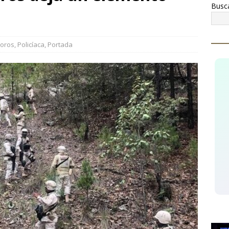
Busc
conocen a Óscar Léos Mayagoitia por su trabajo al frente del
gión
CUAUHTÉMOC
llan mujer sin vida en brecha del campo 34, tendría entre 20 y 25
oros
,
Policíaca
,
Portada
AUHTÉMOC