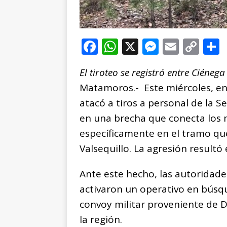
F
W
X
M
E
C
a
h
e
m
o
El tiroteo se registró entre Ciéneg
c
at
ss
ai
p
Matamoros.- Este miércoles, en
e
s
e
l
y
atacó a tiros a personal de la 
b
A
n
Li
en una brecha que conecta los 
o
p
g
n
t
específicamente en el tramo que
o
p
e
k
r
Valsequillo. La agresión resultó 
k
r
Ante este hecho, las autoridade
activaron un operativo en búsq
convoy militar proveniente de De
la región.