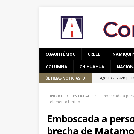
CUAUHTÉMOC
CREEL
NAMIQUI
COLUMNA
CHIHUAHUA
NACION
[ agosto 7, 2026 ]
ÚLTIMAS NOTICIAS
nuestros pueblos ori
INICIO
ESTATAL
Emboscada a pers
[ agosto 6, 2026 ]
Re
elemento herido
CUAUHTÉMOC
Emboscada a perso
[ agosto 6, 2026 ]
En
brecha de Matamo
una mujer
CUAUH