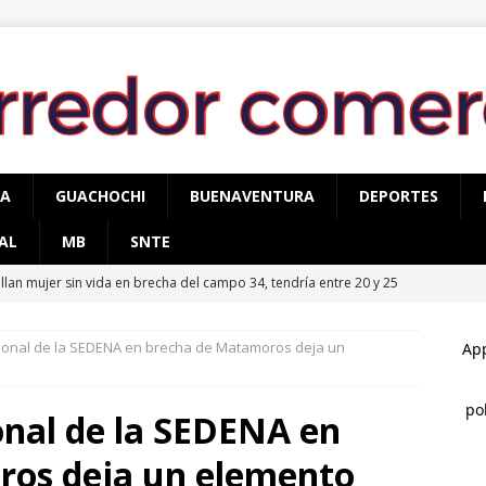
PA
GUACHOCHI
BUENAVENTURA
DEPORTES
AL
MB
SNTE
¡Celebremos la riqueza, la historia y las tradiciones de
ginarios!
CUAUHTÉMOC
onal de la SEDENA en brecha de Matamoros deja un
cupera AEI Occidente una pick up Nissan con reporte de robo
nal de la SEDENA en
 operativo contra el narcomenudeo, detienen a tres hombres y
ros deja un elemento
TÉMOC