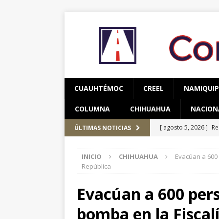
CUAUHTÉMOC
CREEL
NAMIQUI
COLUMNA
CHIHUAHUA
NACION
[ agosto 5, 2026 ]
Re
ÚLTIMAS NOTICIAS
Bienestar en esta re
INICIO
CHIHUAHUA
Evacúan a 600
[ agosto 7, 2026 ]
Ha
República
años de edad
CU
Evacúan a 600 per
[ agosto 7, 2026 ]
bomba en la Fiscal
nuestros pueblos ori