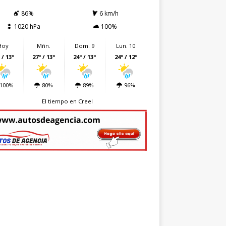
86%
6 km/h
1020 hPa
100%
Hoy
Mñn.
Dom. 9
Lun. 10
 / 13º
27º / 13º
24º / 13º
24º / 12º
100%
80%
89%
96%
El tiempo en Creel