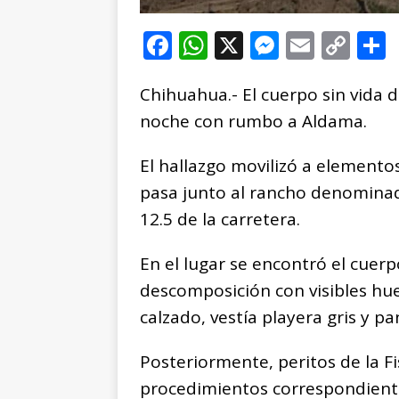
F
W
X
M
E
C
a
h
e
m
o
Chihuahua.- El cuerpo sin vida
c
at
ss
ai
p
noche con rumbo a Aldama.
e
s
e
l
y
b
A
n
Li
El hallazgo movilizó a elementos
o
p
g
n
t
pasa junto al rancho denominado
o
p
e
k
r
12.5 de la carretera.
k
r
En el lugar se encontró el cue
descomposición con visibles hue
calzado, vestía playera gris y pa
Posteriormente, peritos de la Fi
procedimientos correspondiente