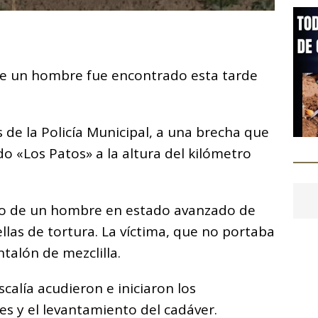
C
o
 de un hombre fue encontrado esta tarde
m
p
ar
 de la Policía Municipal, a una brecha que
i
 «Los Patos» a la altura del kilómetro
rpo de un hombre en estado avanzado de
llas de tortura.
La víctima, que no portaba
ntalón de mezclilla.
scalía acudieron e iniciaron los
s y el levantamiento del cadáver.