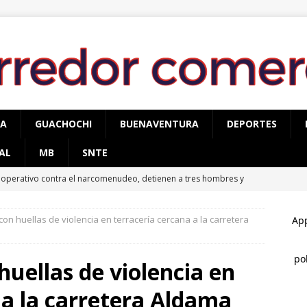
PA
GUACHOCHI
BUENAVENTURA
DEPORTES
AL
MB
SNTE
 operativo contra el narcomenudeo, detienen a tres hombres y
TÉMOC
con huellas de violencia en terracería cercana a la carretera
conocen a Óscar Léos Mayagoitia por su trabajo al frente del
gión
CUAUHTÉMOC
huellas de violencia en
llan mujer sin vida en brecha del campo 34, tendría entre 20 y 25
 a la carretera Aldama
AUHTÉMOC