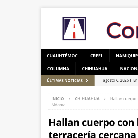
CUAUHTÉMOC
CREEL
NAMIQUI
COLUMNA
CHIHUAHUA
NACION
[ agosto 6, 2026 ]
En
ÚLTIMAS NOTICIAS
una mujer
CUAUH
INICIO
CHIHUAHUA
Hallan cuerpo 
[ agosto 5, 2026 ]
Re
Aldama
Bienestar en esta re
Hallan cuerpo con 
[ agosto 7, 2026 ]
Ha
terracería cercana
años de edad
CU