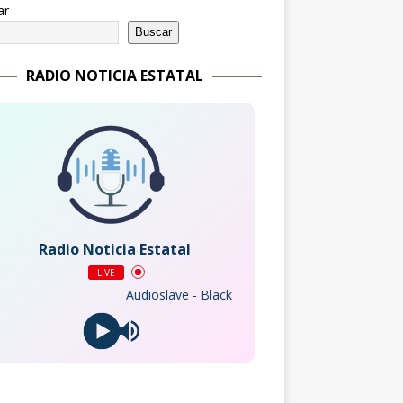
ar
Buscar
RADIO NOTICIA ESTATAL
Radio Noticia Estatal
LIVE
Audioslave - Black Hole Sun Like a Stone (Live at Live 8, 