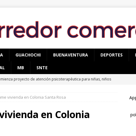
PA
GUACHOCHI
BUENAVENTURA
DEPORTES
AL
MB
SNTE
mienza proyecto de atención psicoterapéutica para niñas, niños
mas de delitos sexuales en Cuauhtémoc
CUAUHTÉMOC
ume vivienda en Colonia Santa Rosa
egura AEI Occidente vehículo KIA con reporte de robo
vivienda en Colonia
cupera AEI Occidente una pick up Nissan con reporte de robo