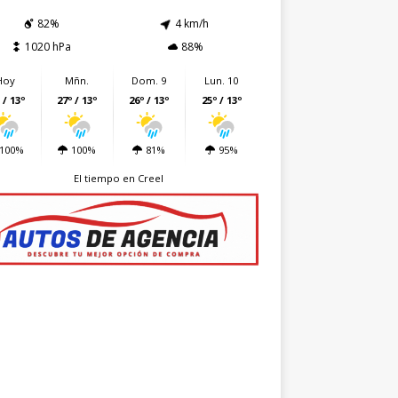
82%
4 km/h
1020 hPa
88%
Hoy
Mñn.
Dom. 9
Lun. 10
 / 13º
27º / 13º
26º / 13º
25º / 13º
100%
100%
81%
95%
El tiempo en Creel