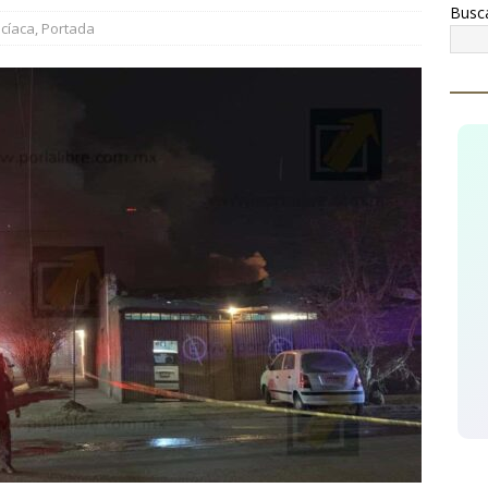
Busc
 operativo contra el narcomenudeo, detienen a tres hombres y
icíaca
,
Portada
TÉMOC
conocen a Óscar Léos Mayagoitia por su trabajo al frente del
gión
CUAUHTÉMOC