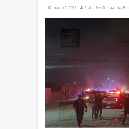
[ agosto 6, 2026 ]
En
marzo 2, 2025
Staff
Chihuahua
,
Pol
una mujer
CUAUH
[ agosto 5, 2026 ]
Re
Bienestar en esta re