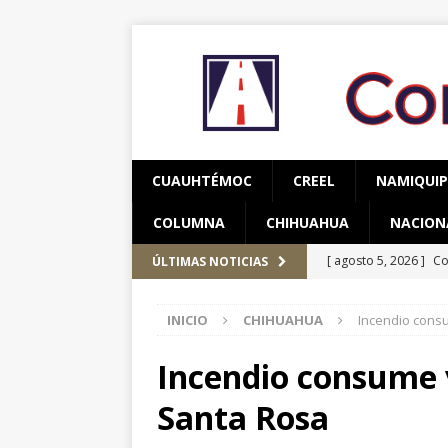
CUAUHTÉMOC
CREEL
NAMIQUI
COLUMNA
CHIHUAHUA
NACION
[ agosto 5, 2026 ]
Co
ÚLTIMAS NOTICIAS
y adolescentes vícti
INICIO
CHIHUAHUA
Incendio cons
[ agosto 5, 2026 ]
As
CUAUHTÉMOC
Incendio consume 
[ agosto 6, 2026 ]
Re
Santa Rosa
CUAUHTÉMOC