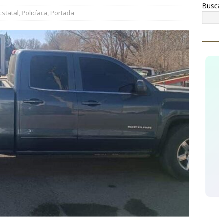
Busc
ru Campos inaugura la Sala Museográfica Miguel Hidalgo en
Estatal
,
Policíaca
,
Portada
cidente
CUAUHTÉMOC
conocen a Óscar Léos Mayagoitia por su trabajo al frente del
gión
CUAUHTÉMOC