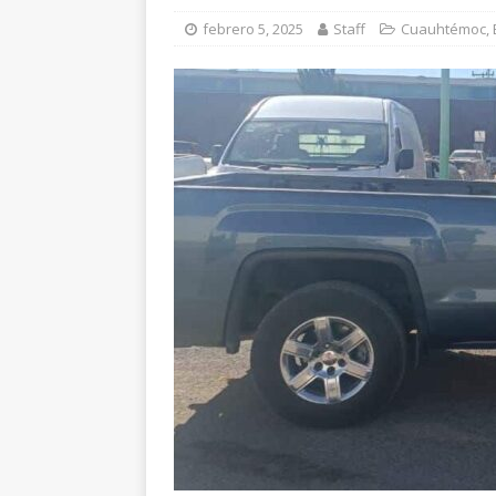
[ agosto 5, 2026 ]
Ma
febrero 5, 2025
Staff
Cuauhtémoc
,
Parral – Contacto Oc
[ agosto 5, 2026 ]
Re
Bienestar en esta re