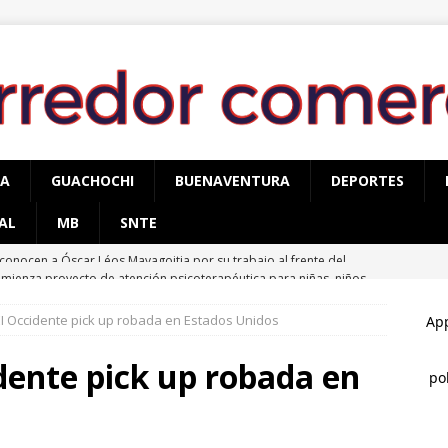
PA
GUACHOCHI
BUENAVENTURA
DEPORTES
AL
MB
SNTE
mienza proyecto de atención psicoterapéutica para niñas, niños
mas de delitos sexuales en Cuauhtémoc
CUAUHTÉMOC
I Occidente pick up robada en Estados Unidos
egura AEI Occidente vehículo KIA con reporte de robo
dente pick up robada en
esentan la Ruta Mágica de las Barrancas del Cobre – Contacto
TÉMOC