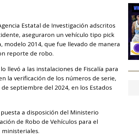
C
o
encia Estatal de Investigación adscritos
m
ccidente, aseguraron un vehículo tipo pick
p
ra, modelo 2014, que fue llevado de manera
ar
con reporte de robo.
i
lo llevó a las instalaciones de Fiscalía para
en la verificación de los números de serie,
 de septiembre del 2024, en los Estados
puesta a disposición del Ministerio
gación de Robo de Vehículos para el
ministeriales.