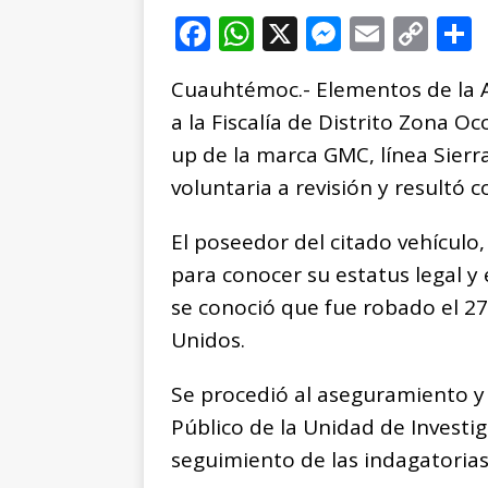
F
W
X
M
E
C
a
h
e
m
o
Cuauhtémoc.- Elementos de la Ag
c
at
ss
ai
p
a la Fiscalía de Distrito Zona O
e
s
e
l
y
up de la marca GMC, línea Sier
b
A
n
Li
voluntaria a revisión y resultó 
o
p
g
n
t
o
p
e
k
r
El poseedor del citado vehículo, 
k
r
para conocer su estatus legal y 
se conoció que fue robado el 27
Unidos.
Se procedió al aseguramiento y 
Público de la Unidad de Investi
seguimiento de las indagatorias 