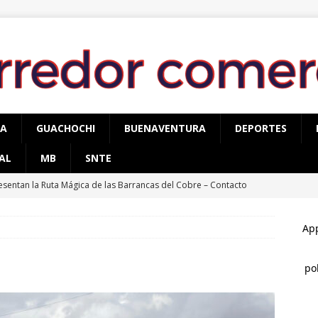
PA
GUACHOCHI
BUENAVENTURA
DEPORTES
AL
MB
SNTE
esentan la Ruta Mágica de las Barrancas del Cobre – Contacto
TÉMOC
ru Campos inaugura la Sala Museográfica Miguel Hidalgo en
cidente
CUAUHTÉMOC
conocen a Óscar Léos Mayagoitia por su trabajo al frente del
gión
CUAUHTÉMOC