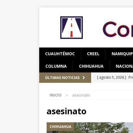
CUAUHTÉMOC
CREEL
NAMIQUI
COLUMNA
CHIHUAHUA
NACION
[ agosto 5, 2026 ]
Pr
ÚLTIMAS NOTICIAS
Occidente
CUAUH
INICIO
asesinato
[ agosto 5, 2026 ]
Ma
Parral – Contacto Oc
asesinato
[ agosto 5, 2026 ]
Re
CHIHUAHUA
Bienestar en esta re