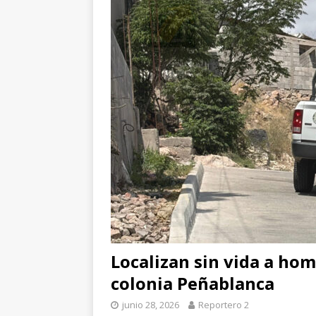
[ agosto 5, 2026 ]
Co
y adolescentes vícti
[ agosto 5, 2026 ]
As
CUAUHTÉMOC
Localizan sin vida a hom
colonia Peñablanca
junio 28, 2026
Reportero 2