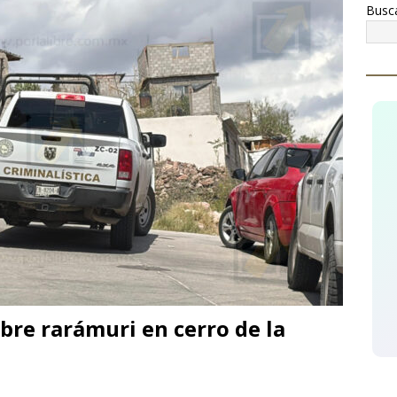
Busc
mienza proyecto de atención psicoterapéutica para niñas, niños
mas de delitos sexuales en Cuauhtémoc
CUAUHTÉMOC
egura AEI Occidente vehículo KIA con reporte de robo
bre rarámuri en cerro de la