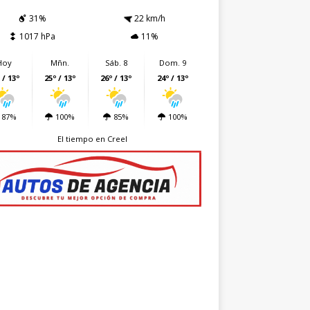
31%
22 km/h
1017 hPa
11%
Hoy
Mñn.
Sáb. 8
Dom. 9
 / 13º
25º / 13º
26º / 13º
24º / 13º
87%
100%
85%
100%
El tiempo en Creel