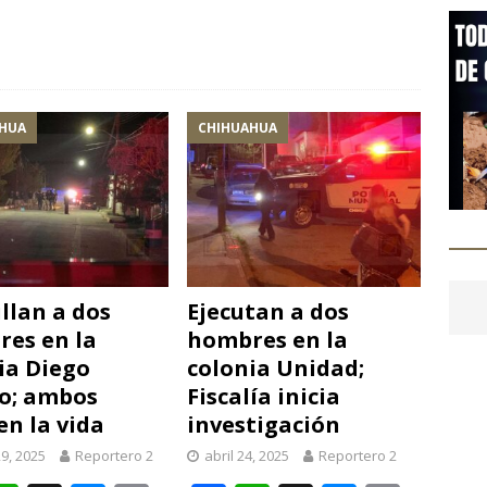
C
o
m
p
HUA
CHIHUAHUA
r
i
illan a dos
Ejecutan a dos
es en la
hombres en la
ia Diego
colonia Unidad;
o; ambos
Fiscalía inicia
en la vida
investigación
9, 2025
Reportero 2
abril 24, 2025
Reportero 2