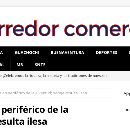
PA
GUACHOCHI
BUENAVENTURA
DEPORTES
AL
MB
SNTE
✨ ¡Celebremos la riqueza, la historia y las tradiciones de nuestros
CUAUHTÉMOC
 en periférico de la Juventud; pareja resulta ilesa
cupera AEI Occidente una pick up Nissan con reporte de robo
periférico de la
 operativo contra el narcomenudeo, detienen a tres hombres y
sulta ilesa
TÉMOC