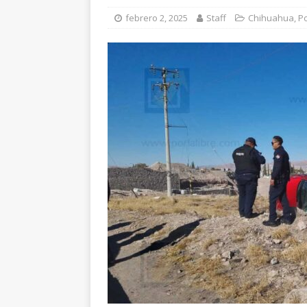
[ agosto 5, 2026 ]
Re
febrero 2, 2025
Staff
Chihuahua
,
Po
Bienestar en esta re
[ agosto 7, 2026 ]
Ha
años de edad
CU