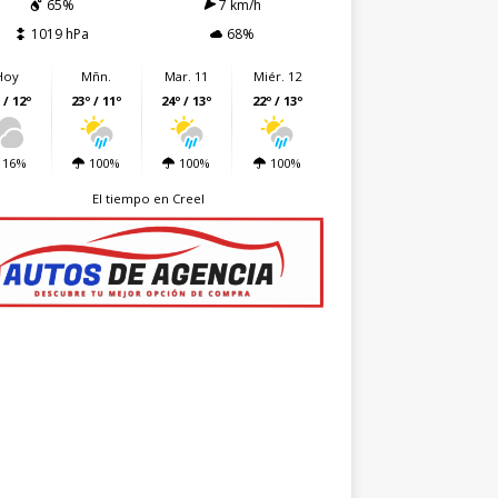
65%
7 km/h
1019 hPa
68%
Hoy
Mñn.
Mar. 11
Miér. 12
 / 12º
23º / 11º
24º / 13º
22º / 13º
16%
100%
100%
100%
El tiempo en Creel