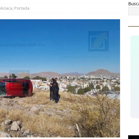
Busc
conocen a Óscar Léos Mayagoitia por su trabajo al frente del
licíaca
,
Portada
gión
CUAUHTÉMOC
llan mujer sin vida en brecha del campo 34, tendría entre 20 y 25
AUHTÉMOC